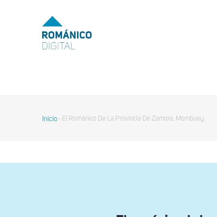
Pasar
al
MENU
TOP
contenido
principal
MAIN
NAVIGATION
Inicio
El Románico De La Provincia De Zamora. Mombuey.
-
Sobrescribir
enlaces
de
ayuda
a
la
navegación