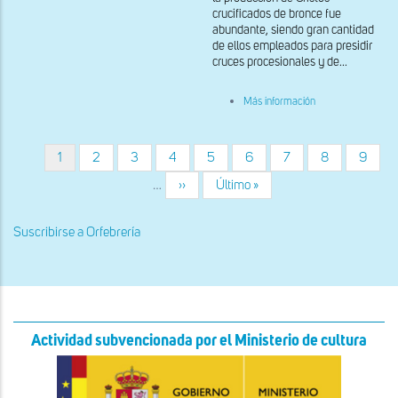
de
crucificados de bronce fue
bronce
abundante, siendo gran cantidad
de ellos empleados para presidir
cruces procesionales y de...
sobre
Más información
Cristo
de
bronce,
detalle
Página
1
Página
2
Página
3
Página
4
Página
5
Página
6
Página
7
Página
8
Página
9
Paginación
de
actual
los
…
Siguiente
››
Última
Último »
pies
página
página
Suscribirse a Orfebrería
Actividad subvencionada por el Ministerio de cultura