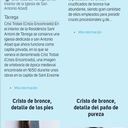
interior de la iglesia de San
crucificados de bronce fue
Antonio Abad)
abundante, siendo gran cantidad
de ellos empleados para presidir
Tàrrega
cruces procesionales y de...
Crist Trobat (Cristo Encontrado) En
el interior de la Residència Sant
sobre
Más información
Antoni de Tàrrega se conserva una
Cristo
iglesia dedicada a san Antonio
de
bronce,
Abad que ahora funciona como
detalle
capilla privada, en la que se
de
venera el denominado Crist Trobat
la
(Cristo Encontrado), una imagen
parte
de orfebrería de época medieval
posterior
encontrada en 1650 durante unas
obras en la capilla de Sant Erasme
sobre
Más información
Vista
del
Cristo de bronce,
Crist
Cristo de bronce,
Tobal
detalle de los pies
detalle del paño de
de
Tàrrega
pureza