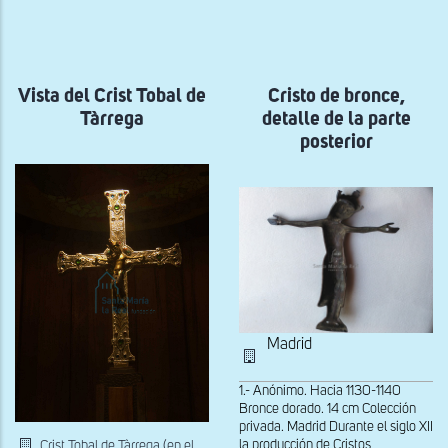
a
la
navegación
Vista del Crist Tobal de
Cristo de bronce,
Tàrrega
detalle de la parte
posterior
Madrid
1.- Anónimo. Hacia 1130-1140
Bronce dorado. 14 cm Colección
privada. Madrid Durante el siglo XII
la producción de Cristos
Crist Tobal de Tàrrega (en el