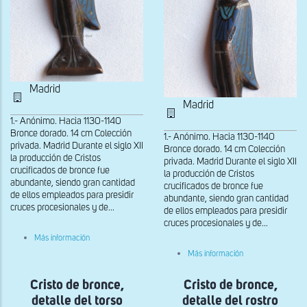
Madrid
Madrid
1.- Anónimo. Hacia 1130-1140
Bronce dorado. 14 cm Colección
1.- Anónimo. Hacia 1130-1140
privada. Madrid Durante el siglo XII
Bronce dorado. 14 cm Colección
la producción de Cristos
privada. Madrid Durante el siglo XII
crucificados de bronce fue
la producción de Cristos
abundante, siendo gran cantidad
crucificados de bronce fue
de ellos empleados para presidir
abundante, siendo gran cantidad
cruces procesionales y de...
de ellos empleados para presidir
cruces procesionales y de...
sobre
Más información
Cristo
sobre
Más información
de
Cristo
bronce,
de
detalle
Cristo de bronce,
Cristo de bronce,
bronce,
de
detalle
los
detalle del torso
detalle del rostro
del