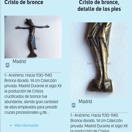
Cristo de bronce
bronce,
Cristo de bronce,
bronce,
detalle
detalle
detalle de los pies
del
del
torso
rostro
Madrid
1.- Anónimo. Hacia 1130-1140
Bronce dorado. 14 cm Colección
privada. Madrid Durante el siglo XII
la producción de Cristos
crucificados de bronce fue
Madrid
abundante, siendo gran cantidad
de ellos empleados para presidir
cruces procesionales y de...
1.- Anónimo. Hacia 1130-1140
Bronce dorado. 14 cm Colección
sobre
Más información
privada. Madrid Durante el siglo XII
Cristo
la producción de Cristos