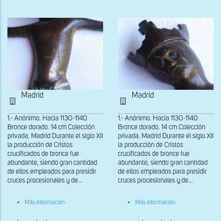
pies
paño
de
pureza
Madrid
Madrid
1.- Anónimo. Hacia 1130-1140
1.- Anónimo. Hacia 1130-1140
Bronce dorado. 14 cm Colección
Bronce dorado. 14 cm Colección
privada. Madrid Durante el siglo XII
privada. Madrid Durante el siglo XII
la producción de Cristos
la producción de Cristos
crucificados de bronce fue
crucificados de bronce fue
abundante, siendo gran cantidad
abundante, siendo gran cantidad
de ellos empleados para presidir
de ellos empleados para presidir
cruces procesionales y de...
cruces procesionales y de...
sobre
sobre
Más información
Más información
Cristo
Cristo
de
de