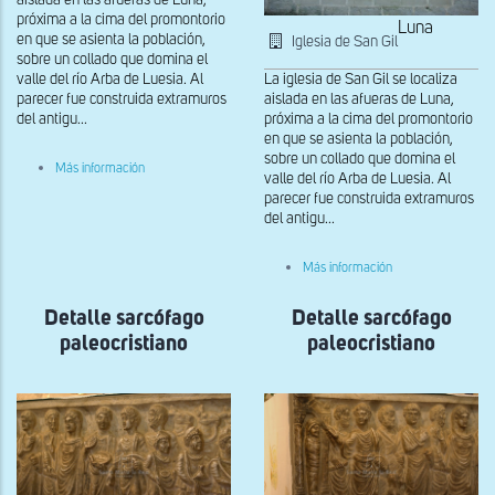
aislada en las afueras de Luna,
próxima a la cima del promontorio
Luna
en que se asienta la población,
Iglesia de San Gil
sobre un collado que domina el
valle del río Arba de Luesia. Al
La iglesia de San Gil se localiza
parecer fue construida extramuros
aislada en las afueras de Luna,
del antigu...
próxima a la cima del promontorio
en que se asienta la población,
sobre un collado que domina el
sobre
Más información
valle del río Arba de Luesia. Al
Detalle
de
parecer fue construida extramuros
la
del antigu...
portada
norte
sobre
Más información
Portada
norte
Detalle sarcófago
Detalle sarcófago
paleocristiano
paleocristiano