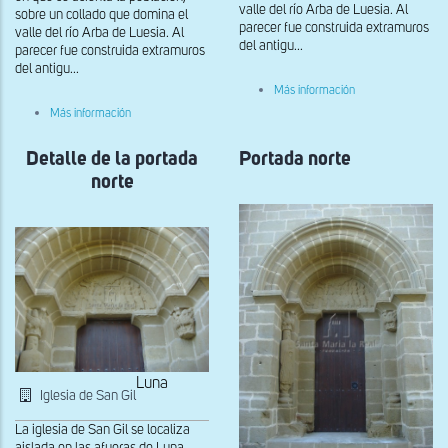
valle del río Arba de Luesia. Al
sobre un collado que domina el
parecer fue construida extramuros
valle del río Arba de Luesia. Al
del antigu...
parecer fue construida extramuros
del antigu...
sobre
Más información
Tímpano
sobre
Más información
de
Capitel
la
de
portada
Detalle de la portada
la
Portada norte
norte
arquería
norte
interna
en
el
muro
sur.
Resurrección
de
Lázaro
Luna
Iglesia de San Gil
La iglesia de San Gil se localiza