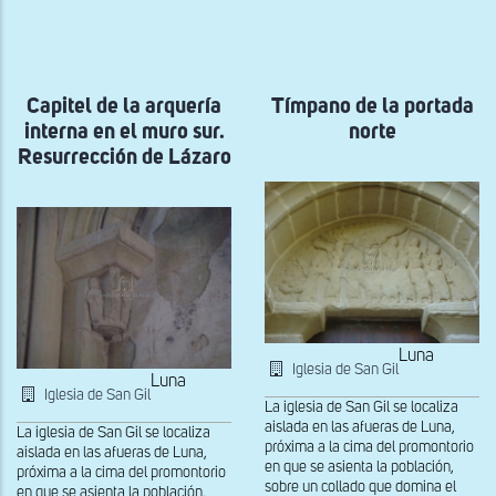
a
la
navegación
Capitel de la arquería
Tímpano de la portada
interna en el muro sur.
norte
Resurrección de Lázaro
Luna
Iglesia de San Gil
Luna
Iglesia de San Gil
La iglesia de San Gil se localiza
aislada en las afueras de Luna,
La iglesia de San Gil se localiza
próxima a la cima del promontorio
aislada en las afueras de Luna,
en que se asienta la población,
próxima a la cima del promontorio
sobre un collado que domina el
en que se asienta la población,