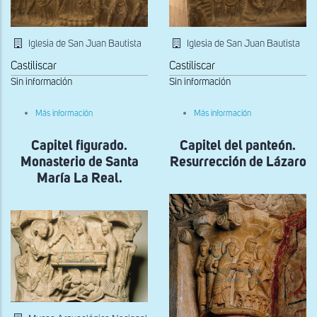
Iglesia de San Juan Bautista
Iglesia de San Juan Bautista
Castiliscar
Castiliscar
Sin información
Sin información
sobre
sobre
Más información
Más información
Detalle
Detalle
sarcófago
sarcófago
Capitel figurado.
paleocristiano
Capitel del panteón.
paleocristiano
Monasterio de Santa
Resurrección de Lázaro
María La Real.