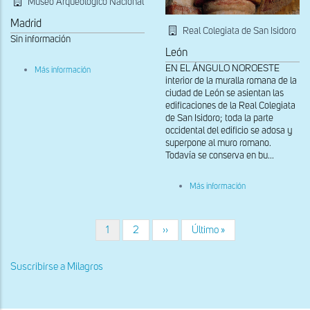
Museo Arqueológico Nacional
Madrid
Real Colegiata de San Isidoro
Sin información
León
sobre
EN EL ÁNGULO NOROESTE
Más información
Capitel
interior de la muralla romana de la
figurado.
ciudad de León se asientan las
Monasterio
edificaciones de la Real Colegiata
de
de San Isidoro; toda la parte
Santa
María
occidental del edificio se adosa y
La
superpone al muro romano.
Real.
Todavía se conserva en bu...
sobre
Más información
Capitel
del
panteón.
Resurrección
Página
1
Página
2
Siguiente
››
Última
Último »
Paginación
de
actual
página
página
Lázaro
Suscribirse a Milagros