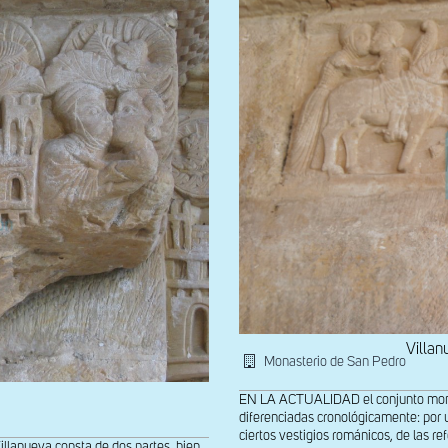
Villan
Monasterio de San Pedro
EN LA ACTUALIDAD el conjunto monast
diferenciadas cronológicamente: por u
ciertos vestigios románicos, de las ref
lanueva consta de dos partes, bien