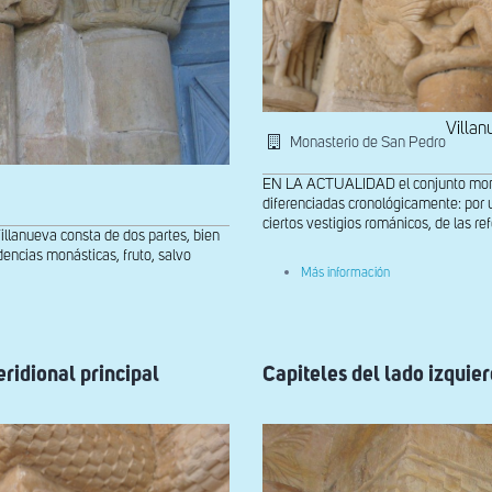
Villan
Monasterio de San Pedro
EN LA ACTUALIDAD el conjunto monast
diferenciadas cronológicamente: por u
ciertos vestigios románicos, de las ref
lanueva consta de dos partes, bien
dencias monásticas, fruto, salvo
sobre
Más información
Capiteles
del
lado
izquierdo
de
la
eridional principal
Capiteles del lado izquier
portada
meridional
principal