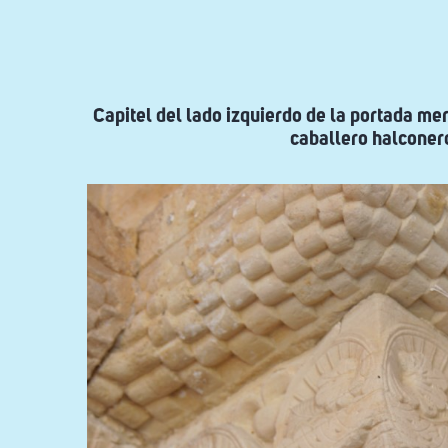
ayuda
a
la
navegación
Capitel del lado izquierdo de la portada me
caballero halconer