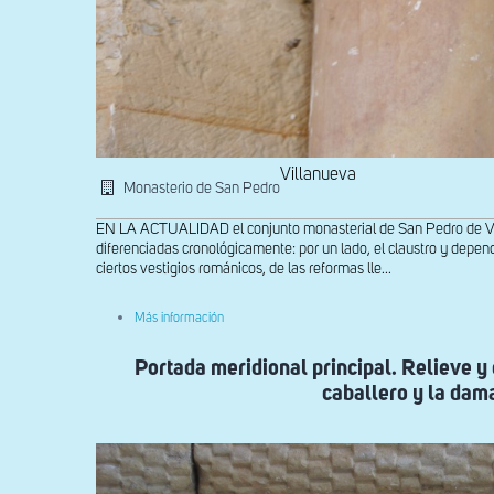
Villanueva
Monasterio de San Pedro
EN LA ACTUALIDAD el conjunto monasterial de San Pedro de Vil
diferenciadas cronológicamente: por un lado, el claustro y depen
ciertos vestigios románicos, de las reformas lle...
sobre
Más información
Capitel
del
Portada meridional principal. Relieve y
lado
izquierdo
caballero y la dam
de
la
portada
meridional
principal.
Dama