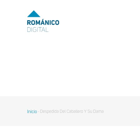
MENU
TOP
MAIN
NAVIGATION
Pasar
al
contenido
principal
Inicio
Despedida Del Caballero Y Su Dama
-
Sobrescribir
enlaces
de