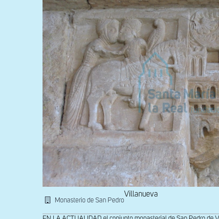
y
caballero
halconero
Villanueva
Monasterio de San Pedro
EN LA ACTUALIDAD el conjunto monasterial de San Pedro de Vil