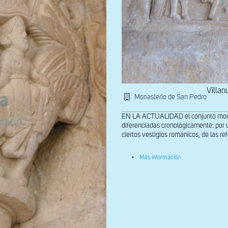
Villan
Monasterio de San Pedro
EN LA ACTUALIDAD el conjunto monast
diferenciadas cronológicamente: por u
ciertos vestigios románicos, de las ref
sobre
Más información
Portada
meridional
principal.
Relieve
y
capitel.Despedida
del
caballero
y