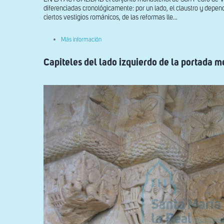
diferenciadas cronológicamente: por un lado, el claustro y depen
ciertos vestigios románicos, de las reformas lle...
sobre
Más información
Portada
meridional
Capiteles del lado izquierdo de la portada m
principal.
Relieve
y
capitel.Despedida
del
caballero
y
la
dama