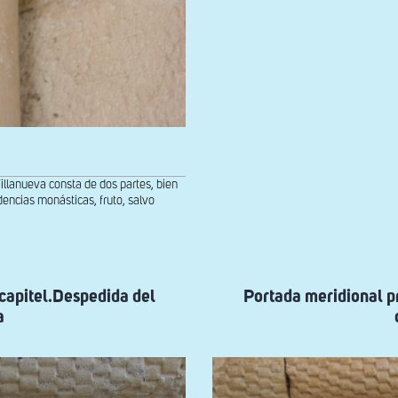
la
dama
lanueva consta de dos partes, bien
dencias monásticas, fruto, salvo
 capitel.Despedida del
Portada meridional pr
a