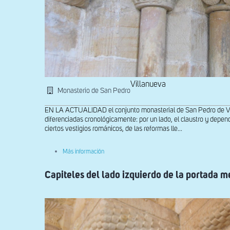
Villanueva
Monasterio de San Pedro
EN LA ACTUALIDAD el conjunto monasterial de San Pedro de Vil
diferenciadas cronológicamente: por un lado, el claustro y depen
ciertos vestigios románicos, de las reformas lle...
sobre
Más información
Capiteles
del
Capiteles del lado izquierdo de la portada m
lado
izquierdo
de
la
portada
meridional
principal