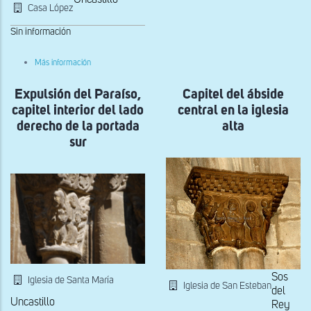
Casa López
derecho
de
la
Sin información
portada
sur
sobre
Más información
Capiteles
de
Expulsión del Paraíso,
la
Capitel del ábside
iglesia
capitel interior del lado
central en la iglesia
de
San
derecho de la portada
alta
Lorenzo
sur
reutilizados
en
Casa
López
Sos
Iglesia de Santa María
Iglesia de San Esteban
del
Uncastillo
Rey