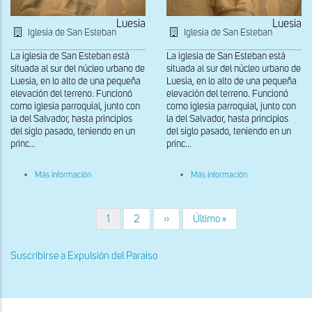
Luesia
Luesia
Iglesia de San Esteban
Iglesia de San Esteban
La iglesia de San Esteban está
La iglesia de San Esteban está
situada al sur del núcleo urbano de
situada al sur del núcleo urbano de
Luesia, en lo alto de una pequeña
Luesia, en lo alto de una pequeña
elevación del terreno. Funcionó
elevación del terreno. Funcionó
como iglesia parroquial, junto con
como iglesia parroquial, junto con
la del Salvador, hasta principios
la del Salvador, hasta principios
del siglo pasado, teniendo en un
del siglo pasado, teniendo en un
princ...
princ...
sobre
sobre
Más información
Más información
Detalle
Detalle
del
del
capitel
capitel
de
de
Página
1
Página
2
Siguiente
››
Última
Último »
Paginación
la
la
actual
página
página
Expulsión
Expulsión
del
del
Suscribirse a Expulsión del Paraíso
Paraíso
Paraíso