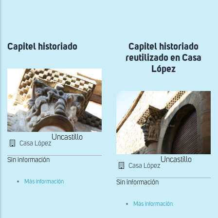
a
la
navegación
Capitel historiado
Capitel historiado
reutilizado en Casa
López
Uncastillo
Casa López
Uncastillo
Sin información
Casa López
sobre
Más información
Sin información
Capitel
historiado
sobre
Más información
Capitel
historiado