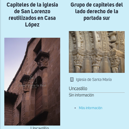
Capiteles de la iglesia
Grupo de capiteles del
reutilizado
en
de San Lorenzo
lado derecho de la
Casa
López
reutilizados en Casa
portada sur
López
Iglesia de Santa María
Uncastillo
Sin información
sobre
Más información
Grupo
de
capiteles
del
Uncastillo
lado