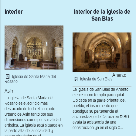
Detalle
Detalle
de
del
Interior
la
Interior de la iglesia de
muro
capilla
norte
San Blas
mayor
de
la
capilla
mayor
Anento
Iglesia de Santa María del
Iglesia de San Blas
Rosario
La iglesia de San Blas de Anento
Asín
ejerce como templo parroquial.
La iglesia de Santa María del
Ubicada en la parte oriental del
Rosario es el edificio más
pueblo, el instrumento que
destacado de todo el conjunto
atestigua su pertenencia al
urbano de Asín tanto por sus
arciprestazgo de Daroca en 1280
dimensiones como por su calidad
avala la existencia de una
artística. La iglesia está situada en
construcción ya en el siglo X...
la parte alta de la localidad y