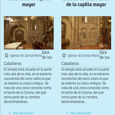
Coronación
mayor
de la capilla mayor
en
el
muro
norte
de
la
cabecera
Ejea
Ejea
Iglesia de Santa María
Iglesia de Santa María
de los
de los
Caballeros
Caballeros
El templo está situado en la parte
El templo está situado en la parte
más alta de la villa, en el extremo
más alta de la villa, en el extremo
nororiental del cerro sobre el que
nororiental del cerro sobre el que
se asienta su casco antiguo. Se
se asienta su casco antiguo. Se
trata de una zona conocida como
trata de una zona conocida como
el barrio de la Corona, del que
el barrio de la Corona, del que
toma parte de su nombre,
toma parte de su nombre,
denominándose...
denominándose...
sobre
sobre
Más información
Más información