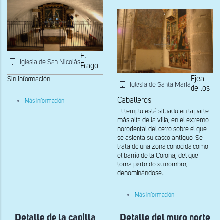
El
Iglesia de San Nicolás
Frago
Ejea
Sin información
Iglesia de Santa María
de los
sobre
Caballeros
Más información
Cripta
El templo está situado en la parte
más alta de la villa, en el extremo
nororiental del cerro sobre el que
se asienta su casco antiguo. Se
trata de una zona conocida como
el barrio de la Corona, del que
toma parte de su nombre,
denominándose...
sobre
Más información
Capilla
de
Detalle de la capilla
Detalle del muro norte
la