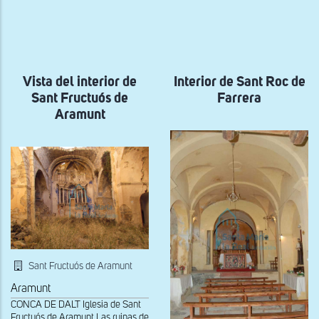
ayuda
a
la
navegación
Vista del interior de
Interior de Sant Roc de
Sant Fructuós de
Farrera
Aramunt
Sant Fructuós de Aramunt
Aramunt
CONCA DE DALT Iglesia de Sant
Fructuós de Aramunt Las ruinas de