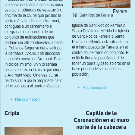
la iglesia dedicada a san Fructuoso
se alzan, rodeadas de vegetación,
Farrera
Sant Roc de Farrera
encima de la colina que preside la
parte más alta del viejo Aramunt,
Iglesia de Sant Roc de Farrera o
contiguas a un cementerio e
Santa Eulàlia de Mèrida La iglesia
integradas en el centro de un
de Sant Roc de Farrera,o Santa
conjunto de edificaciones que
Eulàlia de Mèrida está situada en
podrían ser altomedievales. Desde
el mismo pueblo de Farrera, en el
la Pobla de Segur se debe salir por
centro del extremo de poniente. El
la carretera LV-5182 en dirección
edificio tiene la peculiaridad de
al pueblo nuevo de Aramunt. En el
tener un portal y paso abierto en la
inicio del mismo, un hito señala
base por donde se accede a la
hacia la derecha la pista que dirige
población.
a Aramunt viejo. Una vez allí se
ha de subir a pie la empinada calle
principal hasta el punto más alto.
sobre
Más información
Interior
de
sobre
Más información
Sant
Vista
Roc
del
de
Cripta
interior
Capilla de la
Farrera
de
Coronación en el muro
Sant
Fructuós
norte de la cabecera
de
Aramunt