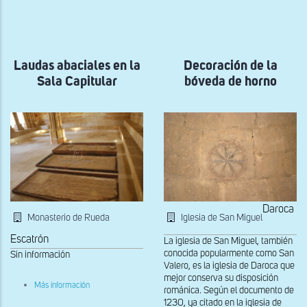
a
la
navegación
Laudas abaciales en la
Decoración de la
Sala Capitular
bóveda de horno
Daroca
Monasterio de Rueda
Iglesia de San Miguel
Escatrón
La iglesia de San Miguel, también
conocida popularmente como San
Sin información
Valero, es la iglesia de Daroca que
mejor conserva su disposición
sobre
Más información
románica. Según el documento de
Laudas
1230, ya citado en la iglesia de
abaciales