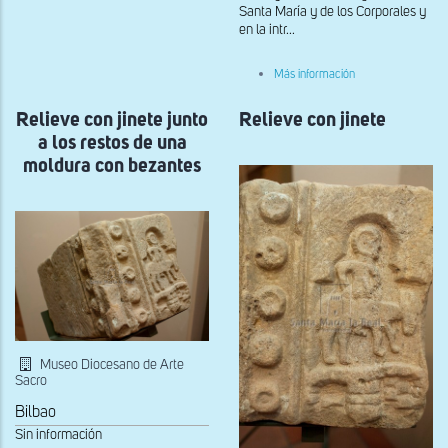
en
Santa María y de los Corporales y
la
en la intr...
Sala
Capitular
sobre
Más información
Decoración
de
Relieve con jinete junto
Relieve con jinete
la
bóveda
a los restos de una
de
horno
moldura con bezantes
Museo Diocesano de Arte
Sacro
Bilbao
Sin información