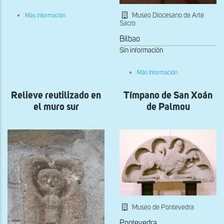
sobre
Museo Diocesano de Arte
Más información
Relieve
Sacro
con
jinete
Bilbao
junto
Sin información
a
los
restos
sobre
Más información
de
Relieve
una
con
moldura
Relieve reutilizado en
Tímpano de San Xoán
jinete
con
bezantes
el muro sur
de Palmou
Museo de Pontevedra
Pontevedra