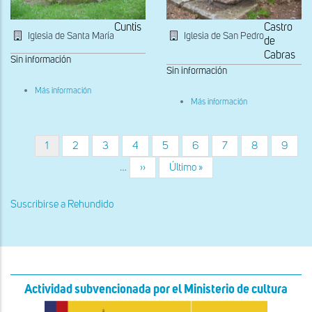
Cuntis
Castro
Iglesia de Santa María
Iglesia de San Pedro
de
Cabras
Sin información
Sin información
sobre
Más información
Detalle
sobre
Más información
de
Pila
la
bautismal
lauda
Página
1
Página
2
Página
3
Página
4
Página
5
Página
6
Página
7
Página
8
Página
9
Paginación
actual
…
Siguiente
››
Última
Último »
página
página
Suscribirse a Rehundido
Actividad subvencionada por el Ministerio de cultura