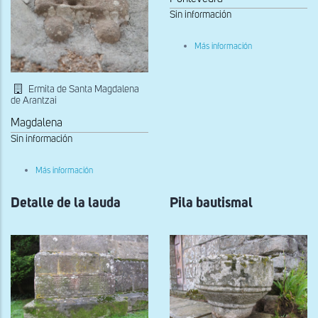
Sin información
sobre
Más información
Tímpano
de
San
Xoán
Ermita de Santa Magdalena
de
de Arantzai
Palmou
Magdalena
Sin información
sobre
Más información
Relieve
reutilizado
Detalle de la lauda
en
Pila bautismal
el
muro
sur