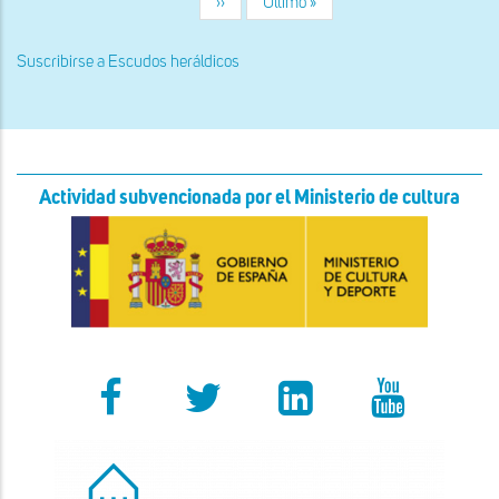
Siguiente
››
Última
Último »
página
página
Suscribirse a Escudos heráldicos
Actividad subvencionada por el Ministerio de cultura