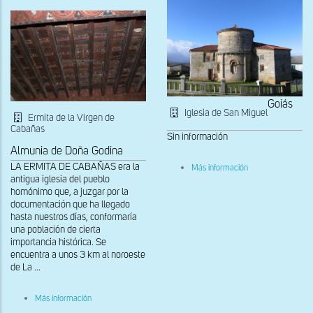
Maria
de
la
Bovera
Goiás
Iglesia de San Miguel
Ermita de la Virgen de
Cabañas
Sin información
Almunia de Doña Godina
sobre
LA ERMITA DE CABAÑAS era la
Más información
Vista
antigua iglesia del pueblo
de
homónimo que, a juzgar por la
la
documentación que ha llegado
cabecera
hasta nuestros días, conformaría
una población de cierta
importancia histórica. Se
encuentra a unos 3 km al noroeste
de La ...
sobre
Más información
Alfarje