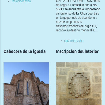
sobre
UN PAR DE KILÓMETROS antes
Más información
Relieve
de llegar a Carcastillo por la NA-
sobre
5500 se encuentra el monasterio
la
cisterciense de La Oliva que, tras
puerta
un largo período de abandono a
de
acceso
raíz de los procesos
en
desamortizadores del siglo XIX,
el
recobró su destino monacal e...
interior
sobre
Más información
Capilla
de
Cabecera de la iglesia
Inscripción del interior
la
cabecera