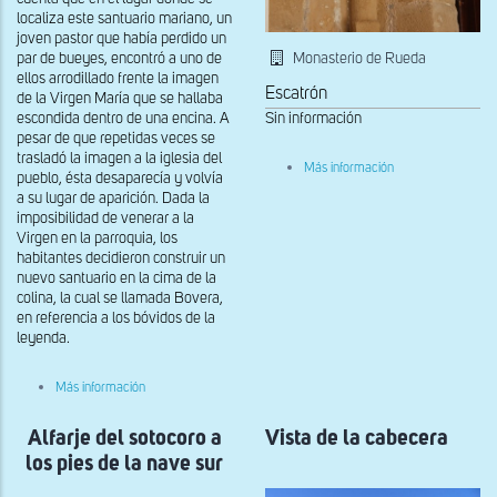
localiza este santuario mariano, un
joven pastor que había perdido un
Monasterio de Rueda
par de bueyes, encontró a uno de
ellos arrodillado frente la imagen
Escatrón
de la Virgen María que se hallaba
Sin información
escondida dentro de una encina. A
pesar de que repetidas veces se
trasladó la imagen a la iglesia del
sobre
Más información
pueblo, ésta desaparecía y volvía
Detalle
de
a su lugar de aparición. Dada la
capitel
imposibilidad de venerar a la
en
Virgen en la parroquia, los
cul
habitantes decidieron construir un
de
nuevo santuario en la cima de la
lamp
en
colina, la cual se llamada Bovera,
el
en referencia a los bóvidos de la
claustro
leyenda.
sobre
Más información
Restos
de
Alfarje del sotocoro a
una
Vista de la cabecera
galería
los pies de la nave sur
de
Santa