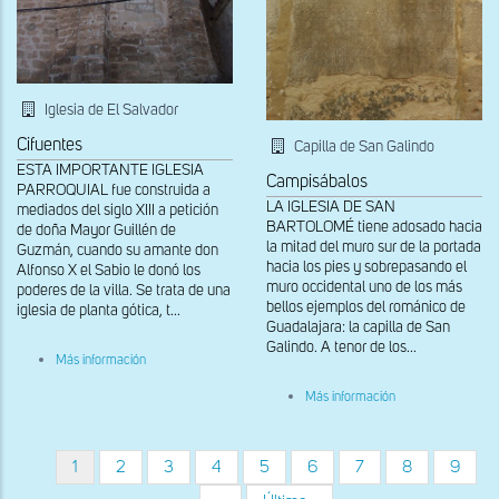
Iglesia de El Salvador
Cifuentes
Capilla de San Galindo
ESTA IMPORTANTE IGLESIA
Campisábalos
PARROQUIAL fue construida a
LA IGLESIA DE SAN
mediados del siglo XIII a petición
BARTOLOMÉ tiene adosado hacia
de doña Mayor Guillén de
la mitad del muro sur de la portada
Guzmán, cuando su amante don
hacia los pies y sobrepasando el
Alfonso X el Sabio le donó los
muro occidental uno de los más
poderes de la villa. Se trata de una
bellos ejemplos del románico de
iglesia de planta gótica, t...
Guadalajara: la capilla de San
Galindo. A tenor de los...
sobre
Más información
Cabecera
de
sobre
Más información
la
Inscripción
iglesia
del
interior
Página
1
Página
2
Página
3
Página
4
Página
5
Página
6
Página
7
Página
8
Página
9
Paginación
actual