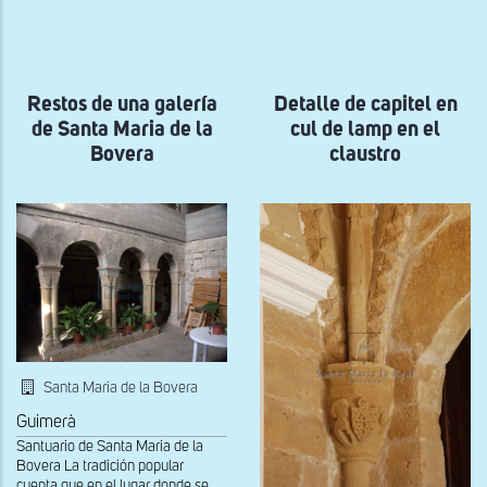
a
la
navegación
Restos de una galería
Detalle de capitel en
de Santa Maria de la
cul de lamp en el
Bovera
claustro
Santa Maria de la Bovera
Guimerà
Santuario de Santa Maria de la
Bovera La tradición popular
cuenta que en el lugar donde se