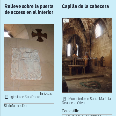
del
Relieve sobre la puerta
sotocoro
Capilla de la cabecera
a
de acceso en el interior
los
pies
de
la
nave
sur
Imízcoz
Iglesia de San Pedro
Monasterio de Santa María la
Real de la Oliva
Sin información
Carcastillo