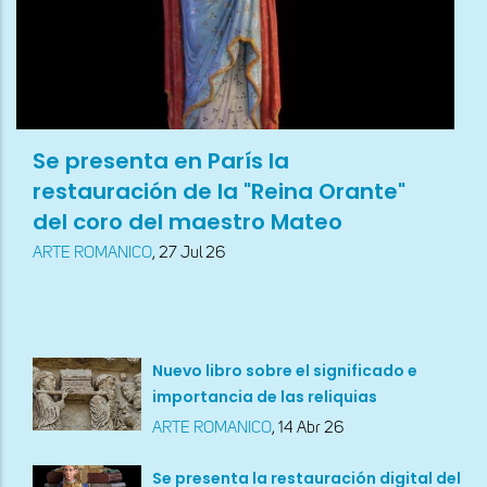
Se presenta en París la
restauración de la "Reina Orante"
del coro del maestro Mateo
ARTE ROMANICO
,
27 Jul 26
Nuevo libro sobre el significado e
importancia de las reliquias
ARTE ROMANICO
,
14 Abr 26
Se presenta la restauración digital del