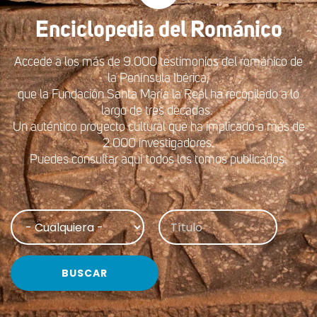
Enciclopedia del
Románico
Accede a los más de 9.000 testimonios del románico de
la Península Ibérica,
que la Fundación Santa María la Real ha recopilado a lo
largo de tres décadas.
Un auténtico proyecto cultural que ha implicado a más de
2.000 investigadores.
Puedes consultar aquí todos los tomos publicados.