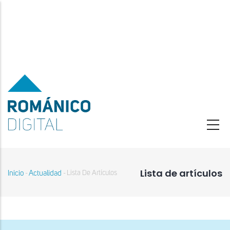
Pasar
al
contenido
principal
Lista de artículos
Inicio
Actualidad
Lista De Artículos
-
-
Sobrescribir
enlaces
de
ayuda