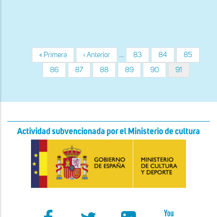
a
la
navegación
Primera
« Primera
Página
‹ Anterior
…
Página
83
Página
84
Página
85
Paginación
página
anterior
Página
86
Página
87
Página
88
Página
89
Página
90
Página
91
actual
Actividad subvencionada por el Ministerio de cultura