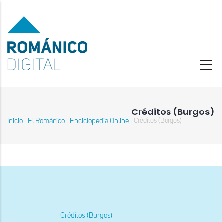
Pasar
al
contenido
principal
Créditos (Burgos)
Inicio
El Románico
Enciclopedia Online
Créditos (Burgos)
-
-
-
Sobrescribir
enlaces
de
ayuda
a
la
navegación
Créditos (Burgos)