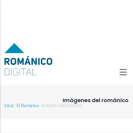
Pasar
al
contenido
principal
Imágenes del románico
Inicio
El Románico
Imágenes Del Románico
-
-
Sobrescribir
enlaces
de