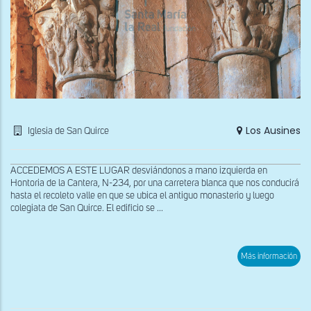
Los Ausines
Iglesia de San Quirce
ACCEDEMOS A ESTE LUGAR desviándonos a mano izquierda en
Hontoria de la Cantera, N-234, por una carretera blanca que nos conducirá
hasta el recoleto valle en que se ubica el antiguo monasterio y luego
colegiata de San Quirce. El edificio se ...
sob
Más información
Capi
del
Pec
Orig
y