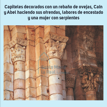
de
Abe
Capiteles decorados con un rebaño de ovejas, Caín
cui
y Abel haciendo sus ofrendas, labores de encestado
de
su
y una mujer con serpientes
reb