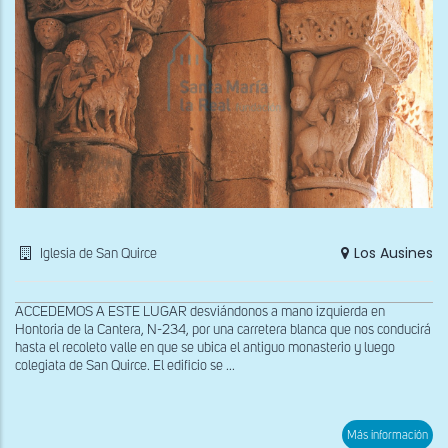
y
una
muj
con
serp
Los Ausines
Iglesia de San Quirce
ACCEDEMOS A ESTE LUGAR desviándonos a mano izquierda en
Hontoria de la Cantera, N-234, por una carretera blanca que nos conducirá
hasta el recoleto valle en que se ubica el antiguo monasterio y luego
colegiata de San Quirce. El edificio se ...
sob
Más información
Capi