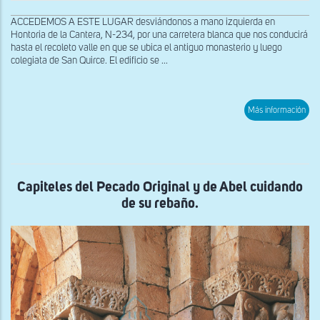
ACCEDEMOS A ESTE LUGAR desviándonos a mano izquierda en
Hontoria de la Cantera, N-234, por una carretera blanca que nos conducirá
hasta el recoleto valle en que se ubica el antiguo monasterio y luego
colegiata de San Quirce. El edificio se ...
sob
Más información
Capi
del
inter
Noé
con
el
arc
Capiteles del Pecado Original y de Abel cuidando
y
de su rebaño.
águi
de
alas
des