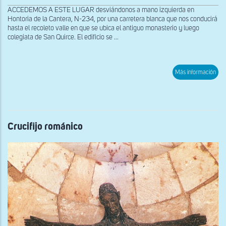
ACCEDEMOS A ESTE LUGAR desviándonos a mano izquierda en
Hontoria de la Cantera, N-234, por una carretera blanca que nos conducirá
hasta el recoleto valle en que se ubica el antiguo monasterio y luego
colegiata de San Quirce. El edificio se ...
sob
Más información
Vist
des
el
lad
sur
Crucifijo románico