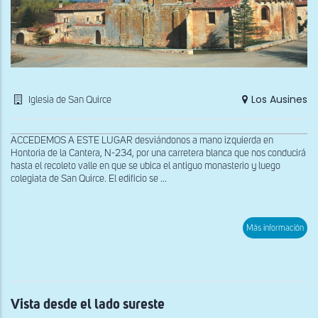
Los Ausines
Iglesia de San Quirce
ACCEDEMOS A ESTE LUGAR desviándonos a mano izquierda en
Hontoria de la Cantera, N-234, por una carretera blanca que nos conducirá
hasta el recoleto valle en que se ubica el antiguo monasterio y luego
colegiata de San Quirce. El edificio se ...
sob
Más información
Vist
des
el
lad
sure
Vista desde el lado sureste