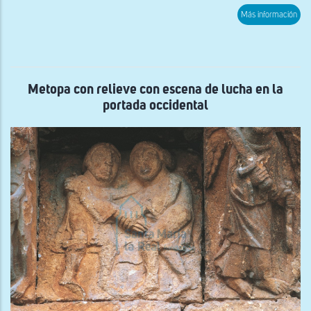
sob
Más información
Inte
Metopa con relieve con escena de lucha en la
portada occidental