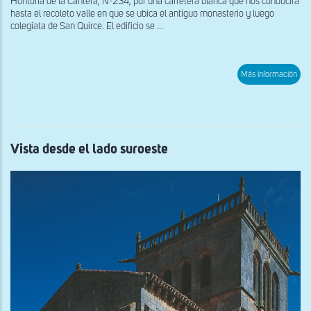
Hontoria de la Cantera, N-234, por una carretera blanca que nos conducirá
hasta el recoleto valle en que se ubica el antiguo monasterio y luego
colegiata de San Quirce. El edificio se ...
sob
Más información
Vist
des
el
lad
sure
Vista desde el lado suroeste