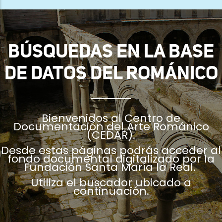
ayuda
a
la
BÚSQUEDAS EN LA BASE
navegación
DE DATOS DEL ROMÁNICO
Bienvenidos al Centro de
Documentación del Arte Románico
(CEDAR).
Desde estas páginas podrás acceder al
fondo documental digitalizado por la
Fundación Santa María la Real.
Utiliza el buscador ubicado a
continuación.