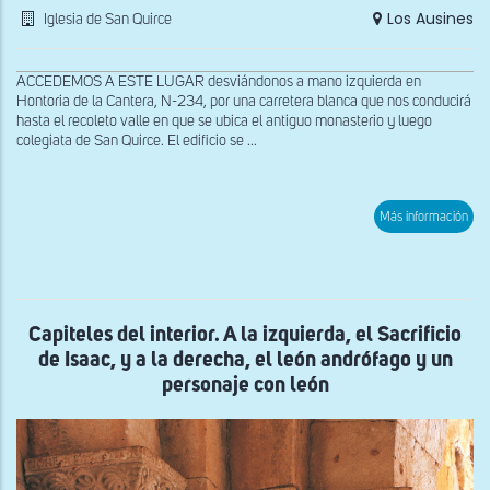
Los Ausines
Iglesia de San Quirce
ACCEDEMOS A ESTE LUGAR desviándonos a mano izquierda en
Hontoria de la Cantera, N-234, por una carretera blanca que nos conducirá
hasta el recoleto valle en que se ubica el antiguo monasterio y luego
colegiata de San Quirce. El edificio se ...
sob
Más información
Capi
dec
con
un
reb
de
ovej
Capiteles del interior. A la izquierda, el Sacrificio
Caí
de Isaac, y a la derecha, el león andrófago y un
y
Abe
personaje con león
hac
sus
ofre
lab
de
enc