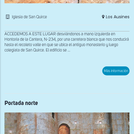
Los Ausines
Iglesia de San Quirce
ACCEDEMOS A ESTE LUGAR desviándonos a mano izquierda en
Hontoria de la Cantera, N-234, por una carretera blanca que nos conducirá
hasta el recoleto valle en que se ubica el antiguo monasterio y luego
colegiata de San Quirce. El edificio se ...
sob
Más información
Met
con
reli
con
esc
de
luc
Portada norte
en
la
por
occi