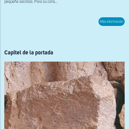
pequeña sacristía. Para su cons...
sob
Más información
Cane
rec
Capitel de la portada