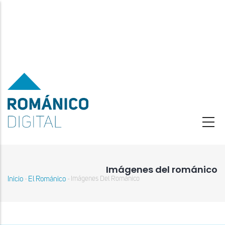
Pasar
al
contenido
principal
Imágenes del románico
Inicio
El Románico
Imágenes Del Románico
-
-
Sobrescribir
enlaces
de