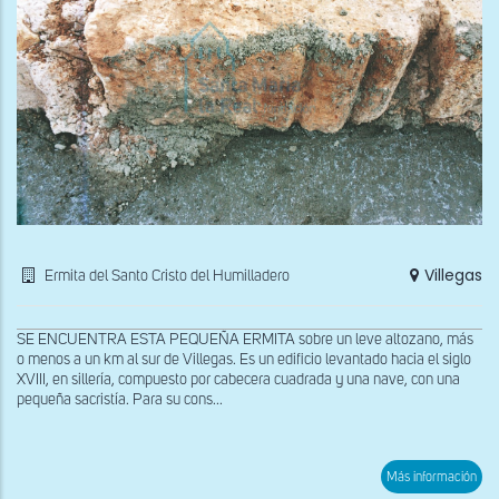
Villegas
Ermita del Santo Cristo del Humilladero
SE ENCUENTRA ESTA PEQUEÑA ERMITA sobre un leve altozano, más
o menos a un km al sur de Villegas. Es un edificio levantado hacia el siglo
XVIII, en sillería, compuesto por cabecera cuadrada y una nave, con una
pequeña sacristía. Para su cons...
sob
Más información
Cane