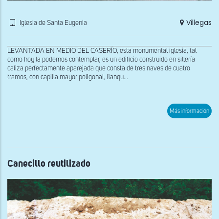
Villegas
Iglesia de Santa Eugenia
LEVANTADA EN MEDIO DEL CASERÍO, esta monumental iglesia, tal
como hoy la podemos contemplar, es un edificio construido en sillería
caliza perfectamente aparejada que consta de tres naves de cuatro
tramos, con capilla mayor poligonal, flanqu...
sob
Más información
Insc
que
cue
el
hun
de
la
Canecillo reutilizado
igle
y
su
post
rec