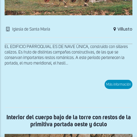
Villusto
Iglesia de Santa María
EL EDIFICIO PARROQUIAL ES DE NAVE ÚNICA, construido con sillares
calizos. Es fruto de distintas campañas constructivas, de las que se
conservan importantes restos románicos. A este período pertenecen la
portada, el muro meridional, el hasti...
sob
Más información
Vist
de
la
Torr
Interior del cuerpo bajo de la torre con restos de la
primitiva portada oeste y óculo
x