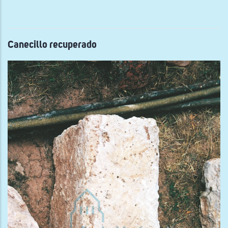
reut
Canecillo recuperado