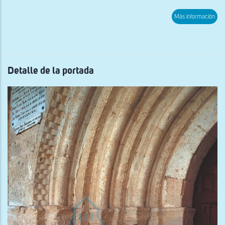
sob
Más información
Inte
de
la
nav
Detalle de la portada