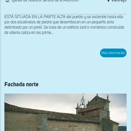
Villorejo
Iglesia de Nuestra Señora de la Asunción
ESTÁ SITUADA EN LA PARTE ALTA del pueblo y se asciende hasta ella
por dos escalinatas de piedra que desembocan en un pequeño atrio
delimitado por un pretil. Se trata de un edificio tard o rrománico construido
de sillería caliza en las prime...
sob
Más información
Capi
de
la
por
Fachada norte