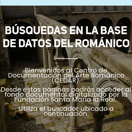
ayuda
a
la
BÚSQUEDAS EN LA BASE
navegación
DE DATOS DEL ROMÁNICO
Bienvenidos al Centro de
Documentación del Arte Románico
(CEDAR).
Desde estas páginas podrás acceder al
fondo documental digitalizado por la
Fundación Santa María la Real.
Utiliza el buscador ubicado a
continuación.