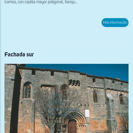
tramos, con capilla mayor poligonal, flanqu...
sob
Más información
Capi
Fachada sur