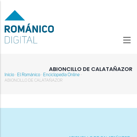
Pasar
al
contenido
principal
ABIONCILLO DE CALATAÑAZOR
Inicio
El Románico
Enciclopedia Online
-
-
-
Sobrescribir
ABIONCILLO DE CALATAÑAZOR
enlaces
de
ayuda
a
la
navegación