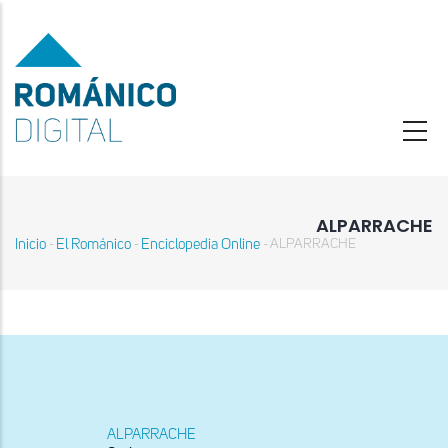
Pasar
al
contenido
principal
ALPARRACHE
Inicio
El Románico
Enciclopedia Online
ALPARRACHE
-
-
-
Sobrescribir
enlaces
de
ayuda
a
la
navegación
ALPARRACHE