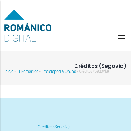
Pasar
al
contenido
principal
Créditos (Segovia)
Inicio
El Románico
Enciclopedia Online
Créditos (Segovia)
-
-
-
Sobrescribir
enlaces
de
ayuda
a
la
navegación
Créditos (Segovia)