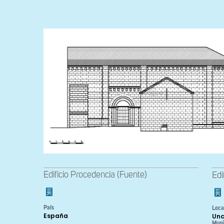
Edificio Procedencia (Fuente)
Edi
País
Loca
España
Unc
Muni