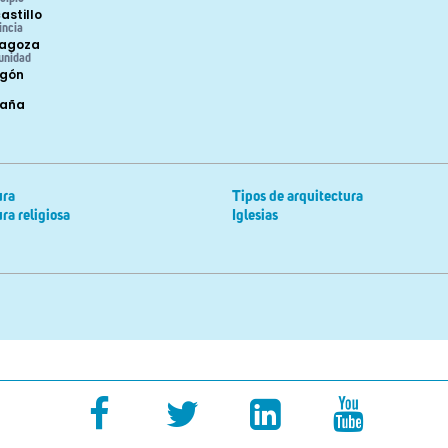
astillo
incia
agoza
unidad
gón
paña
ura
Tipos de arquitectura
ra religiosa
Iglesias