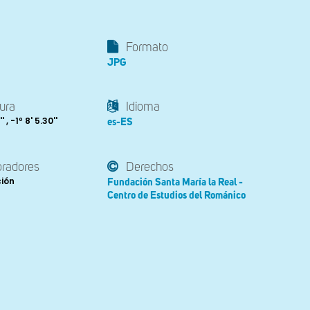
Formato
JPG
ura
Idioma
 , -1º 8' 5.30''
es-ES
oradores
Derechos
ción
Fundación Santa María la Real -
Centro de Estudios del Románico