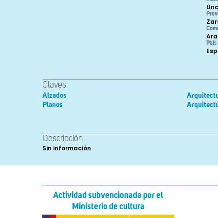
Unc
Prov
Zar
Com
Ara
País
Es
Claves
Alzados
Arquitect
Planos
Arquitectu
Descripción
Sin información
Actividad subvencionada por el
Ministerio de cultura