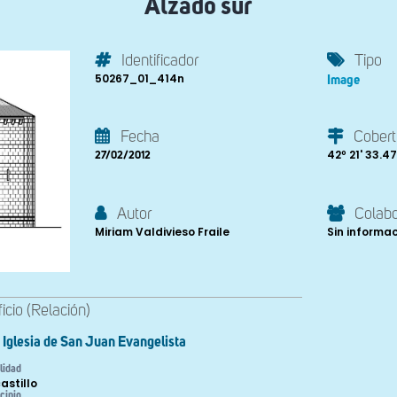
Alzado sur
Identificador
Tipo
50267_01_414n
Image
Fecha
Cobert
42º 21' 33.47''
27/02/2012
Autor
Colab
Miriam Valdivieso Fraile
Sin informa
ficio (Relación)
Iglesia de San Juan Evangelista
lidad
astillo
cipio