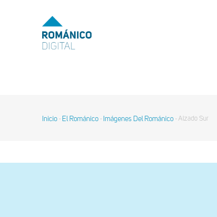
Pasar
al
MENU
TOP
contenido
principal
MAIN
NAVIGATION
Inicio
El Románico
Imágenes Del Románico
Alzado Sur
-
-
-
Sobrescribir
enlaces
de
ayuda
a
la
navegación