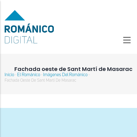
Pasar
al
contenido
principal
Fachada oeste de Sant Martí de Masarac
Inicio
El Románico
Imágenes Del Románico
-
-
-
Sobrescribir
Fachada Oeste De Sant Martí De Masarac
enlaces
de
ayuda
a
la
navegación