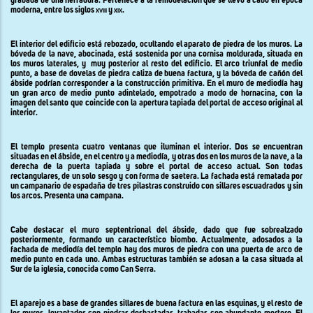
grabada de una herradura. Pertenece a la remodelación que se llevó a cabo en época
moderna, entre los siglos
xviii
y
xix
.
El interior del edificio está rebozado, ocultando el aparato de piedra de los muros. La
bóveda de la nave, abocinada, está sostenida por una cornisa moldurada, situada en
los muros laterales, y
muy posterior al resto del edificio. El arco triunfal de medio
punto, a base de dovelas de piedra caliza de buena factura, y la bóveda de cañón del
ábside podrían corresponder a la construcción primitiva. En el muro de mediodía hay
un gran arco de medio punto adintelado, empotrado a modo de hornacina, con la
imagen del santo que coincide con la apertura tapiada del portal de acceso original al
interior.
El templo presenta cuatro ventanas que iluminan el interior. Dos se encuentran
situadas en el ábside, en el centro y a mediodía, y otras dos en los muros de la nave, a la
derecha de la puerta tapiada y sobre el portal de acceso actual. Son todas
rectangulares, de un solo sesgo y con forma de saetera. La fachada está rematada por
un campanario de espadaña de tres pilastras construido con sillares escuadrados y sin
los arcos. Presenta una campana.
Cabe destacar el muro septentrional del ábside, dado que fue sobrealzado
posteriormente, formando un característico biombo. Actualmente, adosados ​​a la
fachada de mediodía del templo hay dos muros de piedra con una puerta de arco de
medio punto en cada uno. Ambas estructuras también se adosan a la casa situada al
Sur de la iglesia, conocida como Can Serra.
El aparejo es a base de grandes sillares de buena factura en las esquinas, y el resto de