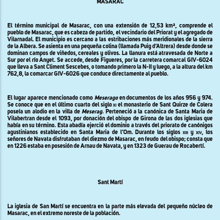
MASARAC
El término municipal de Masarac, con una extensión de 12,53 km
²
, comprende el
pueblo de Masarac, que es cabeza de partido, el vecindario del Priorat y el agregado de
Vilarnadal. El municipio es cercano a las estribaciones más meridionales de la sierra
de la Albera. Se asienta en una pequeña colina (llamada Puig d’Altrera) desde donde se
dominan campos de viñedos, cereales y olivos. La llanura está atravesada de Norte a
Sur por el río Anyet. Se accede, desde Figueres, por la carretera comarcal GIV-6024
que lleva a Sant Climent Sescebes, o tomando primero la N-II y luego, a la altura del km
762,8, la comarcar GIV-6026 que conduce directamente al pueblo.
El lugar aparece mencionado como
Meserago
en documentos de los años 956 y 974.
Se conoce que en el último cuarto del siglo
xi
el monasterio de Sant Quirze de Colera
poseía un alodio en la villa de
Meserag.
Perteneció a la canónica de Santa Maria de
Vilabertran desde el 1093, por donación del obispo de Girona de las dos iglesias que
había en su término. Esta abadía ejerció el dominio a través del priorato de canónigos
agustinianos establecido en Santa Maria de l’Om. Durante los siglos
xiii
y
xiv
, los
señores de Navata disfrutaban del diezmo de Masarac, en feudo del obispo; consta que
en 1226 estaba en posesión de Arnau de Navata, y en 1323 de Guerau de Rocabertí.
Sant Martí
La iglesia de San Martí se encuentra en la parte más elevada del pequeño núcleo de
Masarac, en el extremo noreste de la población.