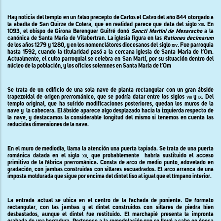
Hay noticia del templo en un falso precepto de Carlos el Calvo del año 844 otorgado a
la abadía de San Quirze de Colera, que en realidad parece que data del siglo
xiii
. En
1093, el obispo de Girona Berenguer Guifré donó
Sancti Martini de Mesaracho
a la
canónica de Santa Maria de Vilabertran. La iglesia figura en las
Rationes decimarum
de los años 1279 y 1280, y en los nomenclátores diocesanos del siglo
xiv
. Fue parroquia
hasta 1592, cuando la titularidad pasó a la cercana iglesia de Santa Maria de l’Om.
Actualmente, el culto parroquial se celebra en San Martí, por su situación dentro del
núcleo de la población, y los oficios solemnes en Santa Maria de l’Om
Se trata de un edificio de una sola nave de planta rectangular con un gran ábside
trapezoidal de origen prerrománico, que se podría datar entre los siglos
viii
y
ix
. Del
templo original, que ha sufrido modificaciones posteriores, quedan los muros de la
nave y
la cabecera. El ábside aparece algo desplazado hacia la izquierda respecto de
la nave, y destacamos la considerable longitud del mismo si tenemos en cuenta las
reducidas dimensiones de la nave.
En el muro de mediodía, llama la atención una puerta tapiada. Se trata de una puerta
románica datada en el siglo
xii
, que probablemente
habría sustituido el acceso
primitivo de la fábrica prerrománica. Consta de arco de medio punto, adovelado en
gradación, con jambas construidas con sillares escuadrados.
El arco arranca de una
imposta moldurada que sigue por encima del dintel liso al igual que el tímpano interior.
La entrada actual se ubica en el centro de la fachada de poniente. De formato
rectangular, con las jambas y el dintel construidos con sillares de piedra bien
desbastados, aunque el dintel fue restituido. El marchapié presenta la impronta