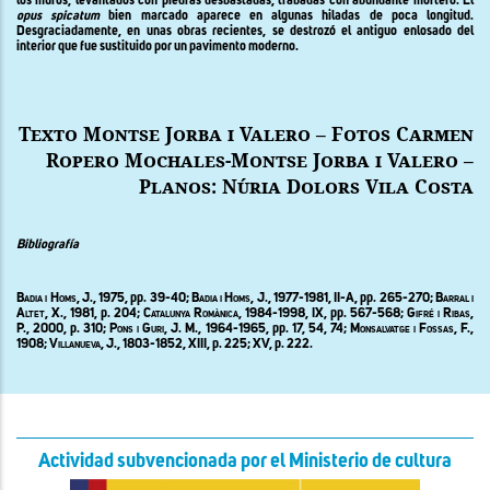
los muros, levantados con piedras desbastadas, trabadas con abundante mortero. El
opus spicatum
bien marcado aparece en algunas hiladas de poca longitud.
Desgraciadamente, en unas obras recientes, se destrozó el antiguo enlosado del
interior que fue sustituido por un pavimento moderno.
Texto Montse Jorba i Valero – Fotos Carmen
Ropero Mochales-Montse Jorba i Valero –
Planos: Núria Dolors Vila Costa
Bibliografía
Badia i Homs, J., 1975,
pp
. 39-40; Badia i Homs, J., 1977-1981, II-A,
pp
. 265-270;
Barral i
Altet
, X., 1981, p. 204;
C
atalunya
R
omànica
, 1984-1998, IX, pp. 567-568;
Gifré i Ribas,
P., 2000,
p
. 310;
Pons i Guri
, J. M., 1964-1965, pp. 17, 54, 74;
Monsalvatge i Fossas, F.,
1908;
Villanueva, J
., 1803-1852, XIII, p. 225; XV, p. 222.
Actividad subvencionada por el Ministerio de cultura