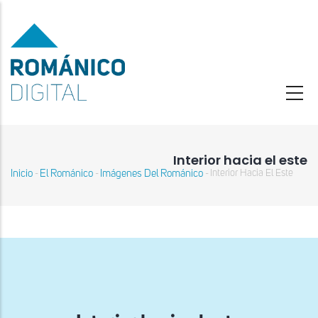
Pasar
al
contenido
principal
Interior hacia el este
Inicio
El Románico
Imágenes Del Románico
Interior Hacia El Este
-
-
-
Sobrescribir
enlaces
de
ayuda
a
la
navegación