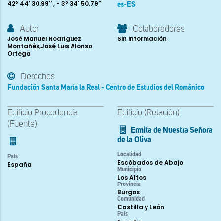
42º 44' 30.99'' , - 3º 34' 50.79''
es-ES
Autor
Colaboradores
José Manuel Rodríguez
Sin información
Montañés,José Luis Alonso
Ortega
Derechos
Fundación Santa María la Real - Centro de Estudios del Románico
Edificio Procedencia
Edificio (Relación)
(Fuente)
Ermita de Nuestra Señora
de la Oliva
Localidad
País
Escóbados de Abajo
España
Municipio
Los Altos
Provincia
Burgos
Comunidad
Castilla y León
País