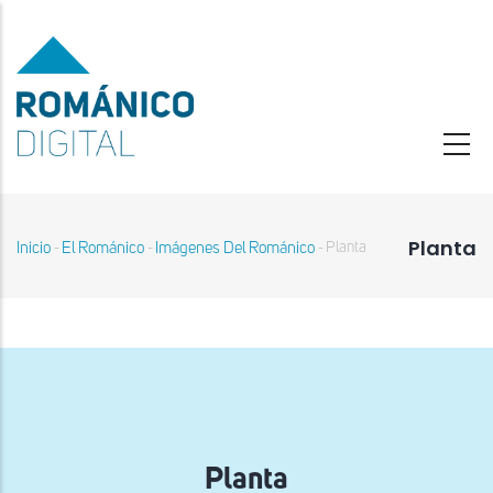
Pasar
al
contenido
principal
Planta
Inicio
El Románico
Imágenes Del Románico
Planta
-
-
-
Sobrescribir
enlaces
de
ayuda
a
la
navegación
Planta