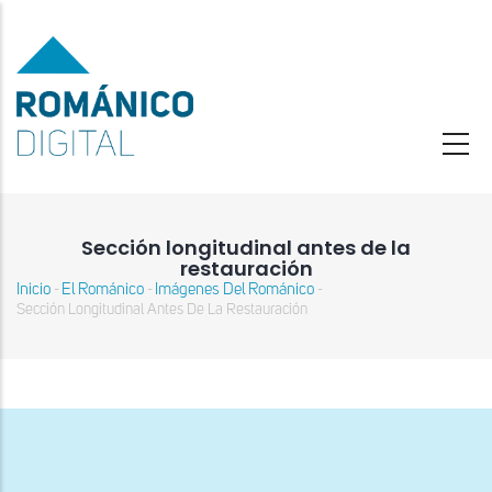
Pasar
al
contenido
principal
Sección longitudinal antes de la
restauración
Inicio
El Románico
Imágenes Del Románico
-
-
-
Sobrescribir
Sección Longitudinal Antes De La Restauración
enlaces
de
ayuda
a
la