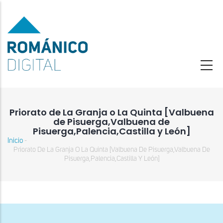
Pasar
al
contenido
principal
Priorato de La Granja o La Quinta [Valbuena
de Pisuerga,Valbuena de
Pisuerga,Palencia,Castilla y León]
Inicio
-
Sobrescribir
Priorato De La Granja O La Quinta [Valbuena De Pisuerga,Valbuena De
enlaces
Pisuerga,Palencia,Castilla Y León]
de
ayuda
a