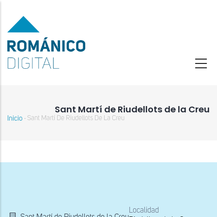
Pasar
al
contenido
principal
Sant Martí de Riudellots de la Creu
Inicio
Sant Martí De Riudellots De La Creu
-
Sobrescribir
enlaces
de
ayuda
a
la
navegación
Localidad