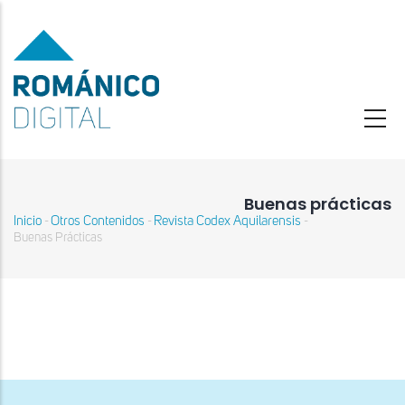
Pasar
al
contenido
principal
Buenas prácticas
Inicio
Otros Contenidos
Revista Codex Aquilarensis
-
-
-
Sobrescribir
Buenas Prácticas
enlaces
de
ayuda
a
la
navegación