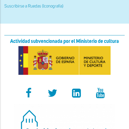
Sillar
tallado
Suscribirse a Ruedas (Iconografía)
con
un
disco
de
radios
curvos
en
el
Actividad subvencionada por el Ministerio de cultura
lado
oriental
de
la
portada
románica