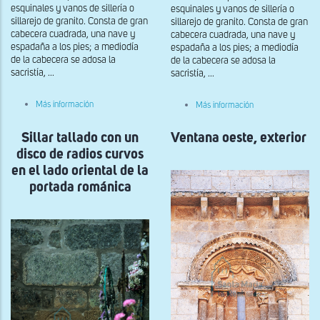
esquinales y vanos de sillería o
esquinales y vanos de sillería o
sillarejo de granito. Consta de gran
sillarejo de granito. Consta de gran
cabecera cuadrada, una nave y
cabecera cuadrada, una nave y
espadaña a los pies; a mediodía
espadaña a los pies; a mediodía
de la cabecera se adosa la
de la cabecera se adosa la
sacristía, ...
sacristía, ...
sobre
sobre
Más información
Más información
Sillares
Sillares
tallados
tallados
con
Sillar tallado con un
Ventana oeste, exterior
en
una
el
disco de radios curvos
inscripción
lado
al
oriental
en el lado oriental de la
este
de
portada románica
de
la
la
portada
portada
románica
románica