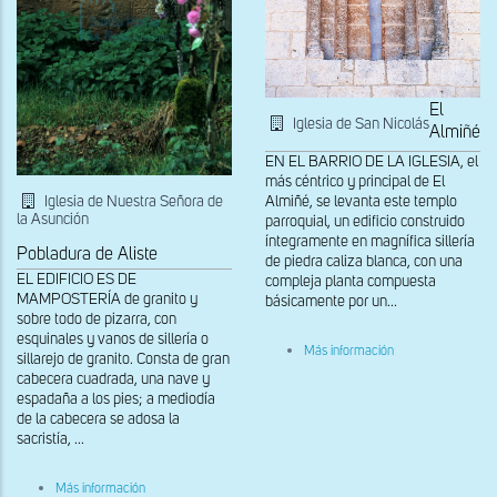
El
Iglesia de San Nicolás
Almiñé
EN EL BARRIO DE LA IGLESIA, el
más céntrico y principal de El
Iglesia de Nuestra Señora de
Almiñé, se levanta este templo
la Asunción
parroquial, un edificio construido
íntegramente en magnífica sillería
Pobladura de Aliste
de piedra caliza blanca, con una
EL EDIFICIO ES DE
compleja planta compuesta
MAMPOSTERÍA de granito y
básicamente por un...
sobre todo de pizarra, con
esquinales y vanos de sillería o
sobre
Más información
sillarejo de granito. Consta de gran
Ventana
cabecera cuadrada, una nave y
oeste,
exterior
espadaña a los pies; a mediodía
de la cabecera se adosa la
sacristía, ...
sobre
Más información