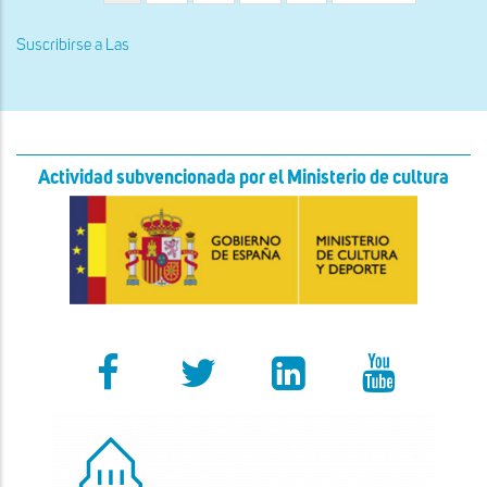
actual
página
página
e
e
historiada
historiada
Suscribirse a Las
Actividad subvencionada por el Ministerio de cultura