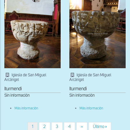
Iglesia de San Miguel
Iglesia de San Miguel
Arcángel
Arcángel
Iturmendi
Iturmendi
Sin información
Sin información
sobre
sobre
Más información
Más información
Pila
Pila
bautismal
bautismal
con
con
decoración
decoración
Página
1
Página
2
Página
3
Página
4
Siguiente
››
Última
Último »
Paginación
figurada
figurada