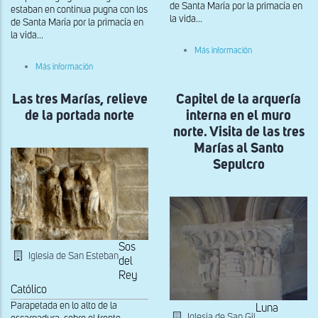
de Santa María por la primacía en
estaban en continua pugna con los
la vida...
de Santa María por la primacía en
la vida...
sobre
Más información
Ventana
sobre
Más información
del
Capitel
ábside
historiado
Las tres Marías, relieve
del
Capitel de la arquería
ábside
de la portada norte
interna en el muro
norte. Visita de las tres
Marías al Santo
Sepulcro
Sos
Iglesia de San Esteban
del
Rey
Católico
Parapetada en lo alto de la
Luna
Iglesia de San Gil