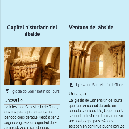
a
la
navegación
Capitel historiado del
Ventana del ábside
ábside
Iglesia de San Martín de Tours
Iglesia de San Martín de Tours
Uncastillo
La iglesia de San Martín de Tours,
Uncastillo
que fue parroquial durante un
La iglesia de San Martín de Tours,
periodo considerable, llegó a ser la
que fue parroquial durante un
segunda iglesia en dignidad de su
periodo considerable, llegó a ser la
arciprestazgo y sus clérigos
segunda iglesia en dignidad de su
estaban en continua pugna con los
arciprestazgo y sus clérigos