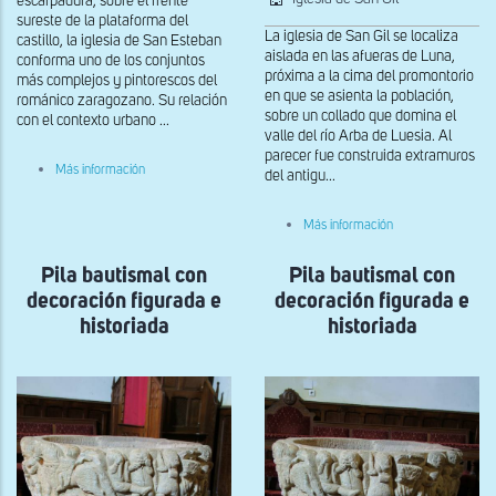
escarpadura, sobre el frente
sureste de la plataforma del
La iglesia de San Gil se localiza
castillo, la iglesia de San Esteban
aislada en las afueras de Luna,
conforma uno de los conjuntos
próxima a la cima del promontorio
más complejos y pintorescos del
en que se asienta la población,
románico zaragozano. Su relación
sobre un collado que domina el
con el contexto urbano ...
valle del río Arba de Luesia. Al
parecer fue construida extramuros
sobre
Más información
del antigu...
Las
tres
Marías,
sobre
Más información
relieve
Capitel
de
de
la
Pila bautismal con
Pila bautismal con
la
portada
arquería
decoración figurada e
decoración figurada e
norte
interna
en
historiada
historiada
el
muro
norte.
Visita
de
las
tres
Marías
al
Santo