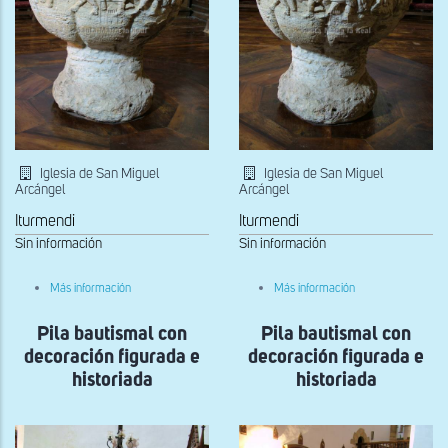
Sepulcro
Iglesia de San Miguel
Iglesia de San Miguel
Arcángel
Arcángel
Iturmendi
Iturmendi
Sin información
Sin información
sobre
sobre
Más información
Más información
Pila
Pila
bautismal
bautismal
Pila bautismal con
con
Pila bautismal con
con
decoración
decoración
decoración figurada e
decoración figurada e
figurada
figurada
e
e
historiada
historiada
historiada
historiada