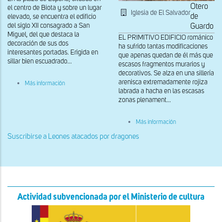
Otero
el centro de Biota y sobre un lugar
Iglesia de El Salvador
de
elevado, se encuentra el edificio
del siglo XII consagrado a San
Guardo
Miguel, del que destaca la
EL PRIMITIVO EDIFICIO románico
decoración de sus dos
ha sufrido tantas modificaciones
interesantes portadas. Erigida en
que apenas quedan de él más que
sillar bien escuadrado...
escasos fragmentos murarios y
decorativos. Se alza en una sillería
sobre
arenisca extremadamente rojiza
Más información
Capiteles
labrada a hacha en las escasas
del
zonas plenament...
lado
de
la
sobre
Más información
derecha
Capitel
de
de
Suscribirse a Leones atacados por dragones
la
la
portada
ventana
oeste
absidal
Actividad subvencionada por el Ministerio de cultura