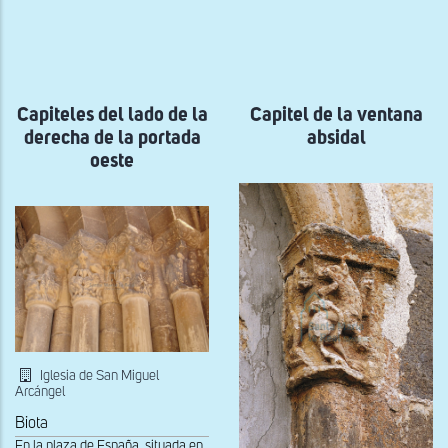
ayuda
a
la
navegación
Capiteles del lado de la
Capitel de la ventana
derecha de la portada
absidal
oeste
Iglesia de San Miguel
Arcángel
Biota
En la plaza de España, situada en