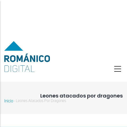
Pasar
al
contenido
principal
Leones atacados por dragones
Inicio
Leones Atacados Por Dragones
-
Sobrescribir
enlaces
de