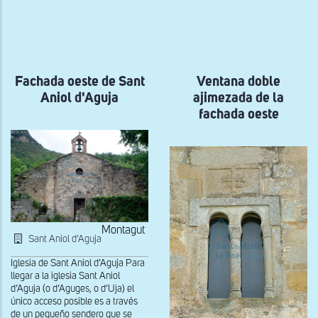
ayuda
a
la
navegación
Fachada oeste de Sant
Ventana doble
Aniol d'Aguja
ajimezada de la
fachada oeste
Montagut
Sant Aniol d’Aguja
Iglesia de Sant Aniol d’Aguja Para
llegar a la iglesia Sant Aniol
d’Aguja (o d’Aguges, o d’Uja) el
único acceso posible es a través
de un pequeño sendero que se