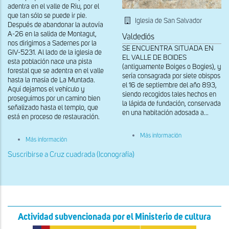
adentra en el valle de Riu, por el
que tan sólo se puede ir pie.
Iglesia de San Salvador
Después de abandonar la autovía
A-26 en la salida de Montagut,
Valdediós
nos dirigimos a Sadernes por la
SE ENCUENTRA SITUADA EN
GIV-5231. Al lado de la iglesia de
EL VALLE DE BOIDES
esta población nace una pista
(antiguamente Boiges o Bogies), y
forestal que se adentra en el valle
sería consagrada por siete obispos
hasta la masía de La Muntada.
el 16 de septiembre del año 893,
Aquí dejamos el vehículo y
siendo recogidos tales hechos en
proseguimos por un camino bien
la lápida de fundación, conservada
señalizado hasta el templo, que
en una habitación adosada a...
está en proceso de restauración.
sobre
Más información
sobre
Más información
Ventana
Fachada
doble
oeste
Suscribirse a Cruz cuadrada (Iconografía)
ajimezada
de
de
Sant
la
Aniol
fachada
d'Aguja
oeste
Actividad subvencionada por el Ministerio de cultura