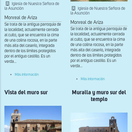
Iglesia de Nuestra Señora de
Iglesia de Nuestra Señora de
la Asunción
la Asunción
Monreal de Ariza
Monreal de Ariza
Se trata de la antigua parroquia de
Se trata de la antigua parroquia de
la localidad, actualmente cerrada
la localidad, actualmente cerrada
al culto, que se encuentra la cima
al culto, que se encuentra la cima
de una colina rocosa, en la parte
de una colina rocosa, en la parte
más alta del caserío, integrada
más alta del caserío, integrada
dentro de los límites protegidos
dentro de los límites protegidos
por el antiguo castillo. Es un
por el antiguo castillo. Es un
verda...
verda...
sobre
Más información
Muro
sobre
Más información
sur
Lado
y
este
entrada
Vista del muro sur
Muralla y muro sur del
de
de
la
templo
la
muralla
torre
y
pórtico
ábside
adosada
integrado
posteriormente
en
el
mismo