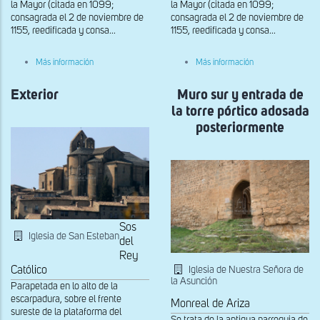
la Mayor (citada en 1099;
la Mayor (citada en 1099;
consagrada el 2 de noviembre de
consagrada el 2 de noviembre de
1155, reedificada y consa...
1155, reedificada y consa...
sobre
sobre
Más información
Más información
Muro
Vista
sur
suroccidental
Exterior
Muro sur y entrada de
la torre pórtico adosada
posteriormente
Sos
Iglesia de San Esteban
del
Rey
Iglesia de Nuestra Señora de
Católico
la Asunción
Parapetada en lo alto de la
escarpadura, sobre el frente
Monreal de Ariza
sureste de la plataforma del