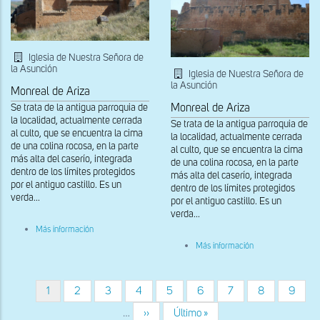
Iglesia de Nuestra Señora de
la Asunción
Iglesia de Nuestra Señora de
la Asunción
Monreal de Ariza
Se trata de la antigua parroquia de
Monreal de Ariza
la localidad, actualmente cerrada
Se trata de la antigua parroquia de
al culto, que se encuentra la cima
la localidad, actualmente cerrada
de una colina rocosa, en la parte
al culto, que se encuentra la cima
más alta del caserío, integrada
de una colina rocosa, en la parte
dentro de los límites protegidos
más alta del caserío, integrada
por el antiguo castillo. Es un
dentro de los límites protegidos
verda...
por el antiguo castillo. Es un
verda...
sobre
Más información
Vista
sobre
Más información
del
Muralla
muro
y
sur
muro
sur
Página
1
Página
2
Página
3
Página
4
Página
5
Página
6
Página
7
Página
8
Página
9
Paginación
del
actual
templo
…
Siguiente
››
Última
Último »