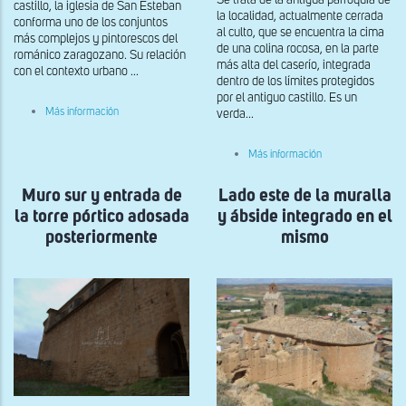
Se trata de la antigua parroquia de
castillo, la iglesia de San Esteban
la localidad, actualmente cerrada
conforma uno de los conjuntos
al culto, que se encuentra la cima
más complejos y pintorescos del
de una colina rocosa, en la parte
románico zaragozano. Su relación
más alta del caserío, integrada
con el contexto urbano ...
dentro de los límites protegidos
por el antiguo castillo. Es un
sobre
Más información
verda...
Exterior
sobre
Más información
Muro
sur
Muro sur y entrada de
Lado este de la muralla
y
entrada
la torre pórtico adosada
y ábside integrado en el
de
la
posteriormente
mismo
torre
pórtico
adosada
posteriormente