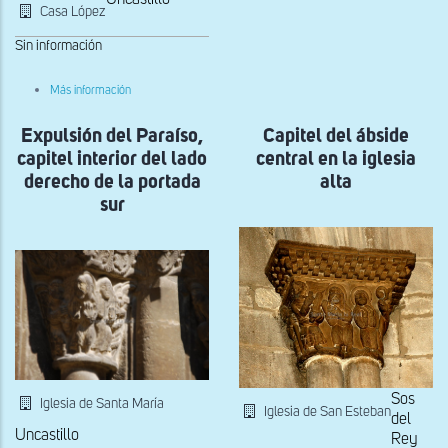
Casa López
derecho
de
la
Sin información
portada
sur
sobre
Más información
Capiteles
de
Expulsión del Paraíso,
la
Capitel del ábside
iglesia
capitel interior del lado
central en la iglesia
de
San
derecho de la portada
alta
Lorenzo
sur
reutilizados
en
Casa
López
Sos
Iglesia de Santa María
Iglesia de San Esteban
del
Uncastillo
Rey