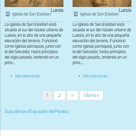
Luesia
Luesia
Iglesia de San Esteban
Iglesia de San Esteban
La iglesia de San Esteban está
La iglesia de San Esteban está
situada al sur del núcleo urbano de
situada al sur del núcleo urbano de
Luesia, en lo alto de una pequeña
Luesia, en lo alto de una pequeña
elevación del terreno. Funcionó
elevación del terreno. Funcionó
como iglesia parroquial, junto con
como iglesia parroquial, junto con
la del Salvador, hasta principios
la del Salvador, hasta principios
del siglo pasado, teniendo en un
del siglo pasado, teniendo en un
princ...
princ...
sobre
sobre
Más información
Más información
Detalle
Detalle
del
del
capitel
capitel
de
de
Página
1
Página
2
Siguiente
››
Última
Último »
Paginación
la
la
actual
página
página
Expulsión
Expulsión
del
del
Suscribirse a Expulsión del Paraíso
Paraíso
Paraíso