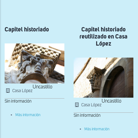
a
la
navegación
Capitel historiado
Capitel historiado
reutilizado en Casa
López
Uncastillo
Casa López
Uncastillo
Sin información
Casa López
sobre
Más información
Sin información
Capitel
historiado
sobre
Más información
Capitel
historiado