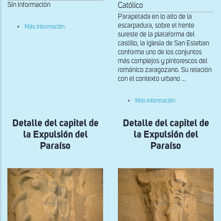
Sin información
Católico
Parapetada en lo alto de la
sobre
escarpadura, sobre el frente
Más información
Expulsión
sureste de la plataforma del
del
castillo, la iglesia de San Esteban
Paraíso,
conforma uno de los conjuntos
capitel
más complejos y pintorescos del
interior
del
románico zaragozano. Su relación
lado
con el contexto urbano ...
derecho
de
la
sobre
Más información
portada
Capitel
sur
del
Detalle del capitel de
Detalle del capitel de
ábside
central
la Expulsión del
la Expulsión del
en
la
Paraíso
Paraíso
iglesia
alta