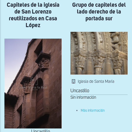
Capiteles de la iglesia
Grupo de capiteles del
reutilizado
en
de San Lorenzo
lado derecho de la
Casa
López
reutilizados en Casa
portada sur
López
Iglesia de Santa María
Uncastillo
Sin información
sobre
Más información
Grupo
de
capiteles
del
Uncastillo
lado