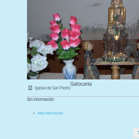
Gallocanta
Iglesia de San Pedro
Sin información
sobre
Más información
Virgen
del
Buen
Acuerdo
Paginación