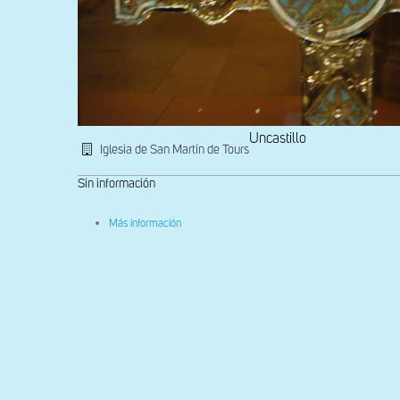
Uncastillo
Iglesia de San Martín de Tours
Sin información
sobre
Más información
Detalle
del
reverso
de
la
cruz
procesional