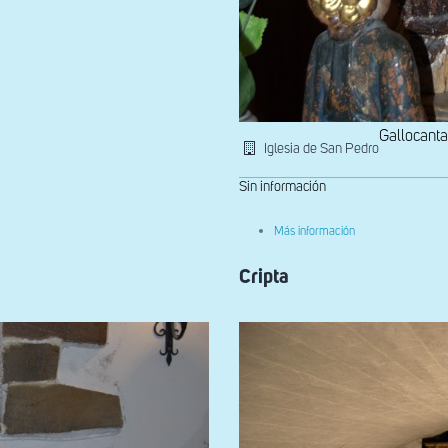
Gallocanta
Iglesia de San Pedro
Sin información
sobre
Más información
Virgen
del
Cripta
Buen
Acuerdo
vista
desde
atrás