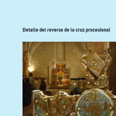
ayuda
a
la
navegación
Detalle del reverso de la cruz procesional