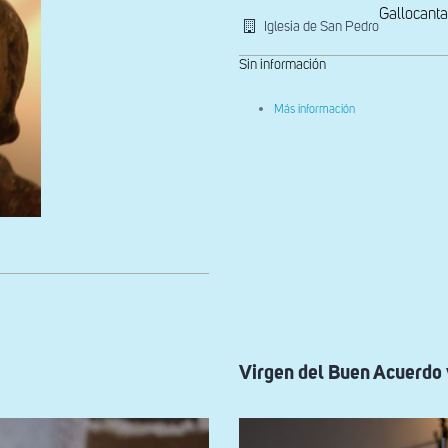
Gallocanta
Iglesia de San Pedro
Sin información
sobre
Más información
Detalle
del
rostro
de
la
Virgen
del
Buen
Acuerdo
Virgen del Buen Acuerdo 