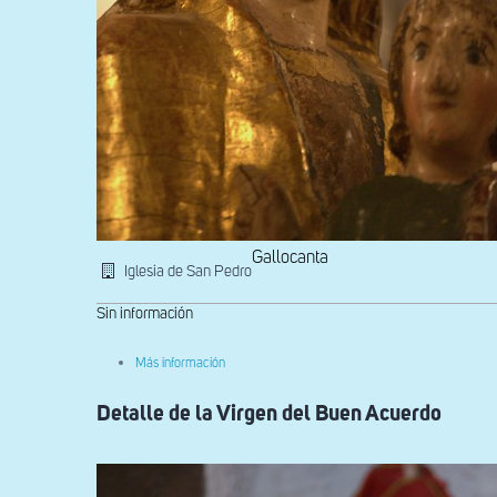
Gallocanta
Iglesia de San Pedro
Sin información
sobre
Más información
Detalle
de
Detalle de la Virgen del Buen Acuerdo
los
rostros
de
la
Virgen
y