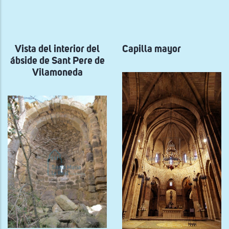
a
la
navegación
Vista del interior del
Capilla mayor
ábside de Sant Pere de
Vilamoneda