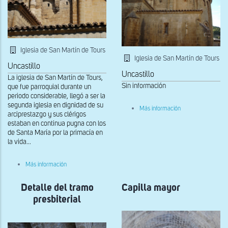
Iglesia de San Martín de Tours
Iglesia de San Martín de Tours
Uncastillo
Uncastillo
La iglesia de San Martín de Tours,
Sin información
que fue parroquial durante un
periodo considerable, llegó a ser la
segunda iglesia en dignidad de su
sobre
Más información
arciprestazgo y sus clérigos
Lado
sur
estaban en continua pugna con los
del
de Santa María por la primacía en
ábside
la vida...
sobre
Más información
Detalle
de
Detalle del tramo
la
Capilla mayor
cabecera
presbiterial