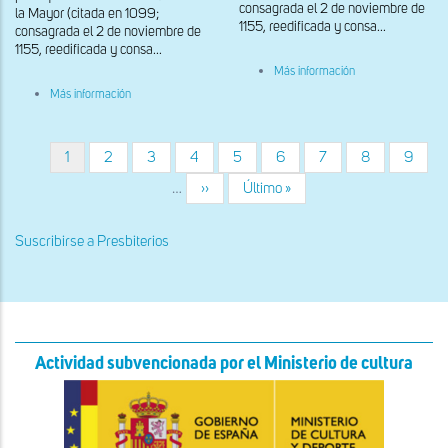
consagrada el 2 de noviembre de
la Mayor (citada en 1099;
1155, reedificada y consa...
consagrada el 2 de noviembre de
1155, reedificada y consa...
sobre
Más información
Capilla
sobre
Más información
mayor
Detalle
del
tramo
presbiterial
Página
1
Página
2
Página
3
Página
4
Página
5
Página
6
Página
7
Página
8
Página
9
Paginación
actual
…
Siguiente
››
Última
Último »
página
página
Suscribirse a Presbiterios
Actividad subvencionada por el Ministerio de cultura