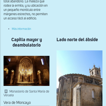
total abandono. La maleza que
rodea la ermita, y su ubicación en
un pequeño montículo entre
márgenes estrechos, no permiten
un acceso fácil al edificio.
sobre
Más información
Vista
del
Capilla mayor y
interior
Lado norte del ábside
del
deambulatorio
ábside
de
Sant
Pere
de
Vilamoneda
Monasterio de Santa María de
Veruela
Vera de Moncayo