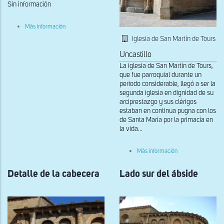
Sin información
sobre
Más información
Capilla
Iglesia de San Martín de Tours
mayor
y
Uncastillo
deambulatorio
La iglesia de San Martín de Tours,
que fue parroquial durante un
periodo considerable, llegó a ser la
segunda iglesia en dignidad de su
arciprestazgo y sus clérigos
estaban en continua pugna con los
de Santa María por la primacía en
la vida...
sobre
Más información
Lado
norte
Detalle de la cabecera
Lado sur del ábside
del
ábside