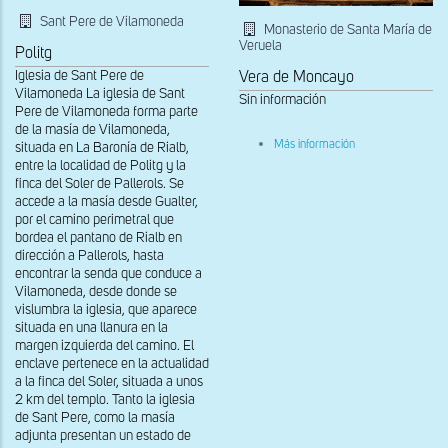
Sant Pere de Vilamoneda
Monasterio de Santa María de
Veruela
Politg
Iglesia de Sant Pere de
Vera de Moncayo
Vilamoneda La iglesia de Sant
Sin información
Pere de Vilamoneda forma parte
de la masía de Vilamoneda,
sobre
Más información
situada en La Baronía de Rialb,
Capilla
entre la localidad de Politg y la
mayor
finca del Soler de Pallerols. Se
accede a la masía desde Gualter,
por el camino perimetral que
bordea el pantano de Rialb en
dirección a Pallerols, hasta
encontrar la senda que conduce a
Vilamoneda, desde donde se
vislumbra la iglesia, que aparece
situada en una llanura en la
margen izquierda del camino. El
enclave pertenece en la actualidad
a la finca del Soler, situada a unos
2 km del templo. Tanto la iglesia
de Sant Pere, como la masía
adjunta presentan un estado de