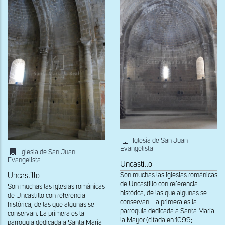
Iglesia de San Juan
Evangelista
Iglesia de San Juan
Evangelista
Uncastillo
Son muchas las iglesias románicas
Uncastillo
de Uncastillo con referencia
Son muchas las iglesias románicas
histórica, de las que algunas se
de Uncastillo con referencia
conservan. La primera es la
histórica, de las que algunas se
parroquia dedicada a Santa María
conservan. La primera es la
la Mayor (citada en 1099;
parroquia dedicada a Santa María