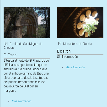
de
la
portada
occidental
Ermita de San Miguel de
Monasterio de Rueda
Cheulas
Escatrón
El Frago
Sin información
Situada al norte de El Frago, es de
difícil acceso por lo oculta que se
sobre
Más información
encuentra. Se puede llegar a ella
Óculo
por el antiguo camino de Biel, una
desde
el
pista que parte desde las afueras
interior
del pueblo remontando el curso
del río Arba de Biel por su
margen...
sobre
Más información
Portada