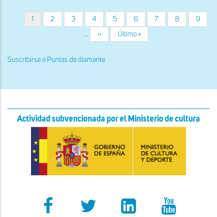
occidental
Página
1
Página
2
Página
3
Página
4
Página
5
Página
6
Página
7
Página
8
Página
9
Paginación
actual
…
Siguiente
››
Última
Último »
página
página
Suscribirse a Puntas de diamante
Actividad subvencionada por el Ministerio de cultura