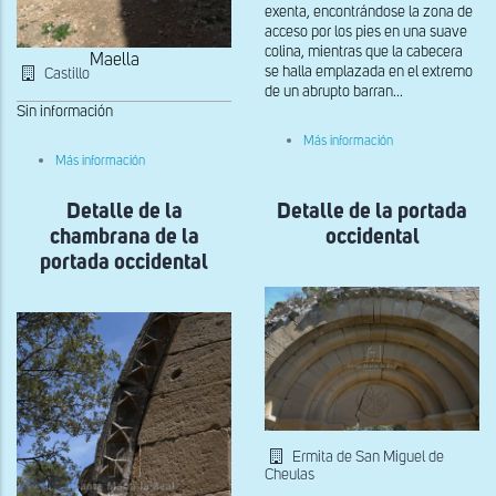
exenta, encontrándose la zona de
acceso por los pies en una suave
colina, mientras que la cabecera
Maella
se halla emplazada en el extremo
Castillo
de un abrupto barran...
Sin información
sobre
Más información
Portada
sobre
Más información
occidental
Detalle
de
Detalle de la
portada
Detalle de la portada
chambrana de la
occidental
portada occidental
Ermita de San Miguel de
Cheulas