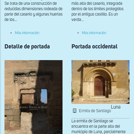
Se trata de una construcción de
más alta del caserío, integrada
reducidas dimensiones rodeada de
dentro de los límites protegidos
parte del caserío y algunas huertas
por el antiguo castillo. Es un
de los...
verda...
sobre
sobre
Más información
Más información
Nervaduras
Vano
con
del
Detalle de portada
puntas
Portada occidental
lado
de
norte
diamante
del
presbiterio
Luna
Ermita de Santiago
La ermita de Santiago se
encuentra en la parte alta del
municipio de Luna, parcialmente