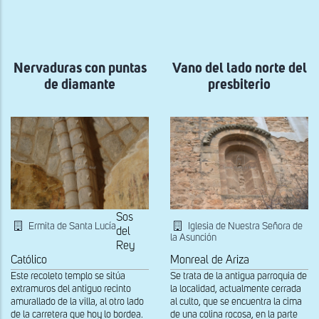
a
la
navegación
Nervaduras con puntas
Vano del lado norte del
de diamante
presbiterio
Sos
Ermita de Santa Lucía
Iglesia de Nuestra Señora de
del
la Asunción
Rey
Católico
Monreal de Ariza
Este recoleto templo se sitúa
Se trata de la antigua parroquia de
extramuros del antiguo recinto
la localidad, actualmente cerrada
amurallado de la villa, al otro lado
al culto, que se encuentra la cima
de la carretera que hoy lo bordea.
de una colina rocosa, en la parte