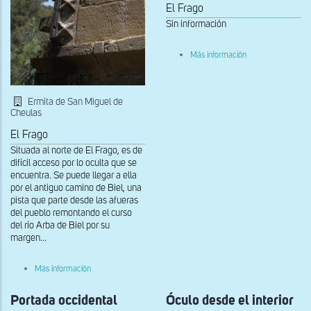
El Frago
Sin información
sobre
Más información
Detalle
de
la
portada
Ermita de San Miguel de
occidental
Cheulas
El Frago
Situada al norte de El Frago, es de
difícil acceso por lo oculta que se
encuentra. Se puede llegar a ella
por el antiguo camino de Biel, una
pista que parte desde las afueras
del pueblo remontando el curso
del río Arba de Biel por su
margen...
sobre
Más información
Detalle
de
Portada occidental
la
Óculo desde el interior
chambrana