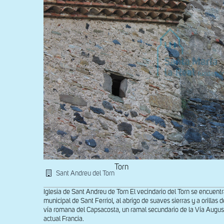
Rialb
Torn
Sant Andreu del Torn
Iglesia de Sant Andreu de Torn El vecindario del Torn se encuent
municipal de Sant Ferriol, al abrigo de suaves sierras y a orillas
vía romana del Capsacosta, un ramal secundario de la Vía Augusta
actual Francia.