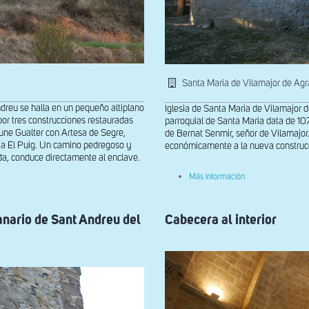
Santa Maria de Vilamajor de Ag
ndreu se halla en un pequeño altiplano
Iglesia de Santa Maria de Vilamajor 
por tres construcciones restauradas
parroquial de Santa Maria data de 10
 une Gualter con Artesa de Segre,
de Bernat Senmir, señor de Vilamajor
n a El Puig. Un camino pedregoso y
económicamente a la nueva construcció
erda, conduce directamente al enclave.
sobre
Más información
Vista
de
la
cabecera
anario de Sant Andreu del
Cabecera al interior
de
Santa
Maria
de
Vilamajor
de
Agramunt