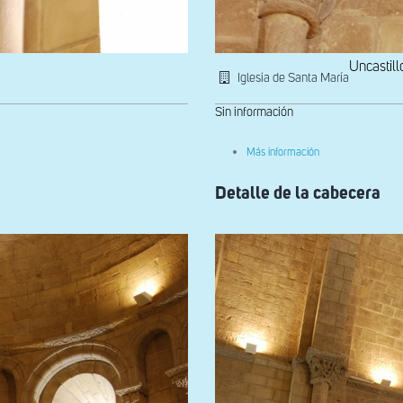
Uncastill
Iglesia de Santa María
Sin información
sobre
Más información
Detalle
de
Detalle de la cabecera
la
arquería
ciega
del
ábside