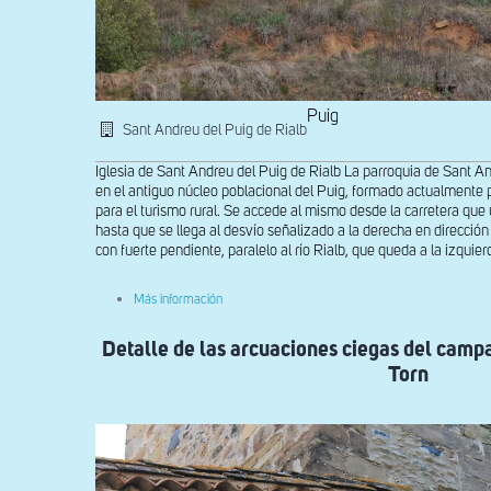
Puig
Sant Andreu del Puig de Rialb
Iglesia de Sant Andreu del Puig de Rialb La parroquia de Sant A
en el antiguo núcleo poblacional del Puig, formado actualmente 
para el turismo rural. Se accede al mismo desde la carretera que
hasta que se llega al desvío señalizado a la derecha en direcció
con fuerte pendiente, paralelo al río Rialb, que queda a la izqui
sobre
Más información
Vista
general
Detalle de las arcuaciones ciegas del camp
desde
el
Torn
sur
de
Sant
Andreu
del
Puig
de