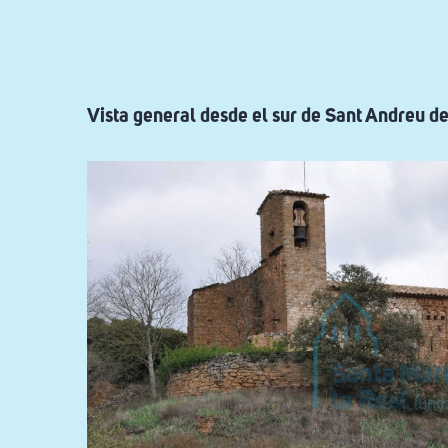
ayuda
a
la
navegación
Vista general desde el sur de Sant Andreu de