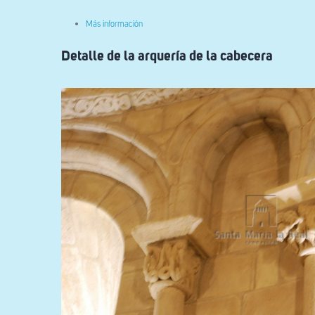
sobre
Más información
Detalle
de
Detalle de la arquería de la cabecera
las
arcuaciones
ciegas
del
campanario
de
Sant
Andreu
del
Torn