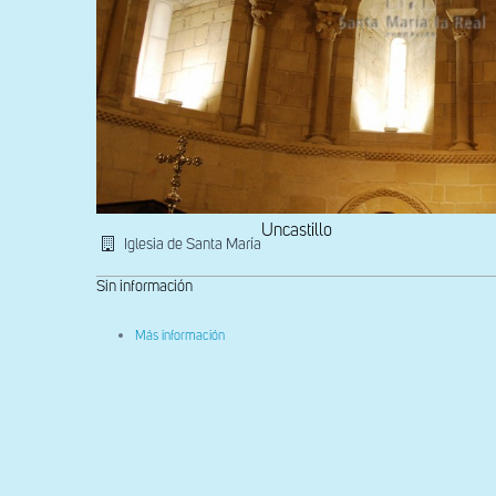
Uncastillo
Iglesia de Santa María
Sin información
sobre
Más información
Detalle
de
la
arquería
del
ábside