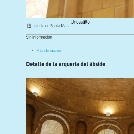
Uncastillo
Iglesia de Santa María
Sin información
sobre
Más información
Detalle
de
Detalle de la arquería del ábside
la
arquería
de
la
cabecera