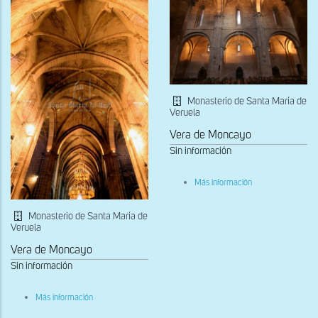
Santa
María
de
Besalú
Monasterio de Santa María de
Veruela
Vera de Moncayo
Sin información
sobre
Más información
Vista
de
la
Monasterio de Santa María de
nave
Veruela
central
y
Vera de Moncayo
nave
Sin información
de
la
Epístola
sobre
Más información
Bóvedas
de