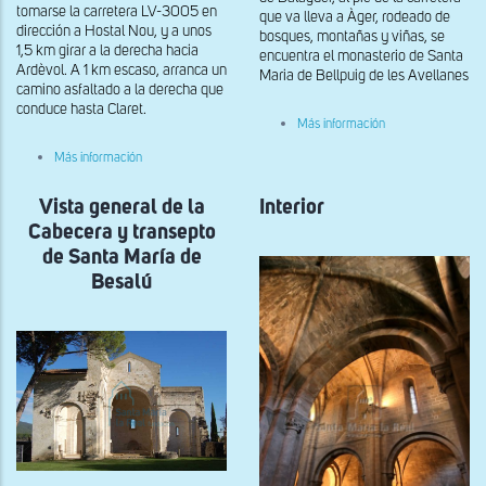
tomarse la carretera LV-3005 en
que va lleva a Àger, rodeado de
dirección a Hostal Nou, y a unos
bosques, montañas y viñas, se
1,5 km girar a la derecha hacia
encuentra el monasterio de Santa
Ardèvol. A 1 km escaso, arranca un
Maria de Bellpuig de les Avellanes
camino asfaltado a la derecha que
conduce hasta Claret.
sobre
Más información
Claustro
de
sobre
Más información
Santa
Vista
Maria
general
de
Vista general de la
de
Interior
Bellpuig
Santa
Cabecera y transepto
de
Maria
les
de
de Santa María de
Avellanes
Claret
Besalú