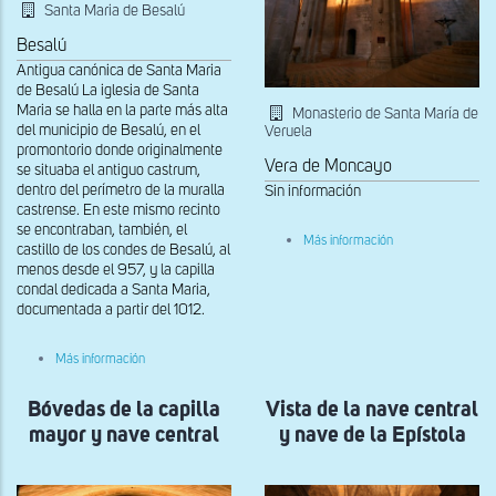
Santa Maria de Besalú
Besalú
Antigua canónica de Santa Maria
de Besalú La iglesia de Santa
Maria se halla en la parte más alta
Monasterio de Santa María de
del municipio de Besalú, en el
Veruela
promontorio donde originalmente
Vera de Moncayo
se situaba el antiguo castrum,
dentro del perímetro de la muralla
Sin información
castrense. En este mismo recinto
se encontraban, también, el
sobre
Más información
castillo de los condes de Besalú, al
Interior
menos desde el 957, y la capilla
condal dedicada a Santa Maria,
documentada a partir del 1012.
sobre
Más información
Vista
general
Bóvedas de la capilla
de
Vista de la nave central
la
mayor y nave central
y nave de la Epístola
Cabecera
y
transepto
de