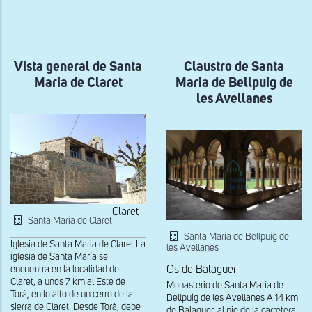
a
la
navegación
Vista general de Santa
Claustro de Santa
Maria de Claret
Maria de Bellpuig de
les Avellanes
Claret
Santa Maria de Claret
Santa Maria de Bellpuig de
Iglesia de Santa Maria de Claret La
les Avellanes
iglesia de Santa María se
Os de Balaguer
encuentra en la localidad de
Claret, a unos 7 km al Este de
Monasterio de Santa María de
Torà, en lo alto de un cerro de la
Bellpuig de les Avellanes A 14 km
sierra de Claret. Desde Torà, debe
de Balaguer, al pie de la carretera