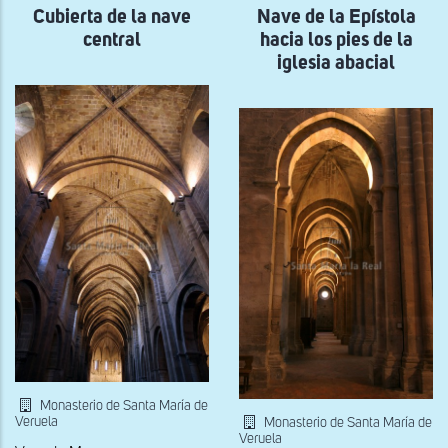
Cubierta de la nave
la
Nave de la Epístola
capilla
central
hacia los pies de la
mayor
y
iglesia abacial
nave
central
Monasterio de Santa María de
Veruela
Monasterio de Santa María de
Veruela