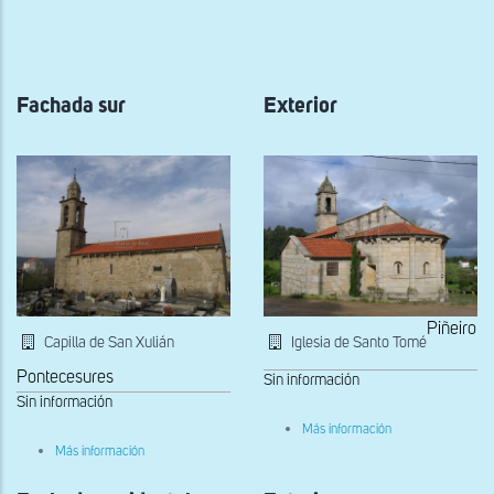
a
la
navegación
Fachada sur
Exterior
Piñeiro
Capilla de San Xulián
Iglesia de Santo Tomé
Pontecesures
Sin información
Sin información
sobre
Más información
Exterior
sobre
Más información
Fachada
sur