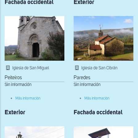
Fachada occidental
Exterior
Iglesia de San Miguel
Iglesia de San Cibrán
Peiteiros
Paredes
Sin información
Sin información
sobre
sobre
Más información
Más información
Fachada
Exterior
occidental
Exterior
Fachada occidental