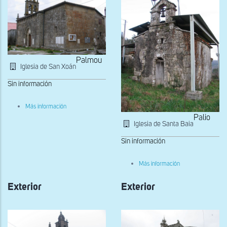
Palmou
Iglesia de San Xoán
Sin información
sobre
Más información
Exterior
Palio
Iglesia de Santa Baia
Sin información
sobre
Más información
Fachada
occidental
Exterior
Exterior