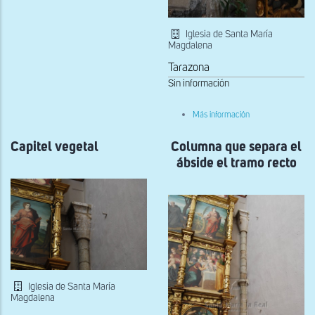
vegetal
Iglesia de Santa María
Magdalena
Tarazona
Sin información
sobre
Más información
Columna
que
Capitel vegetal
Columna que separa el
separa
el
ábside el tramo recto
ábside
el
tramo
recto
Iglesia de Santa María
Magdalena