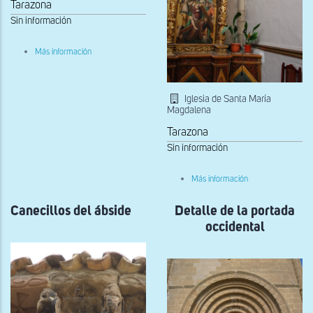
Tarazona
Sin información
sobre
Más información
Capitel
vegetal
Iglesia de Santa María
Magdalena
Tarazona
Sin información
sobre
Más información
Columna
que
Canecillos del ábside
Detalle de la portada
separa
el
occidental
ábside
el
tramo
recto