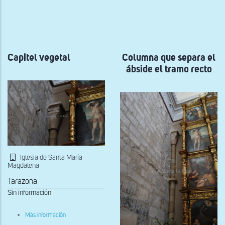
ayuda
a
la
navegación
Capitel vegetal
Columna que separa el
ábside el tramo recto
Iglesia de Santa María
Magdalena
Tarazona
Sin información
sobre
Más información
Capitel