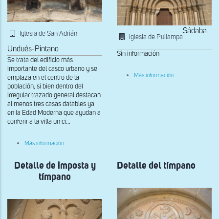
Sádaba
Iglesia de San Adrián
Iglesia de Puilampa
Undués-Pintano
Sin información
Se trata del edificio más
importante del casco urbano y se
sobre
Más información
emplaza en el centro de la
Detalle
población, si bien dentro del
de
irregular trazado general destacan
la
portada
al menos tres casas datables ya
occidental
en la Edad Moderna que ayudan a
conferir a la villa un ci...
sobre
Más información
Canecillos
del
Detalle de imposta y
ábside
Detalle del tímpano
tímpano