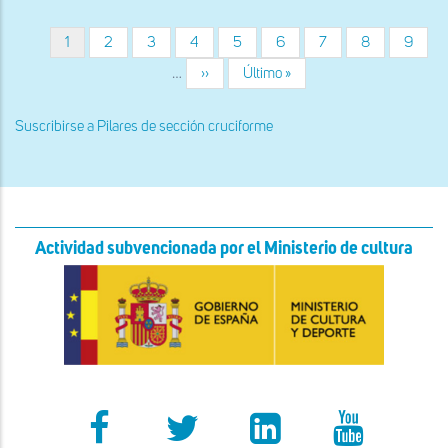
de
Evangelio
Página
1
Página
2
Página
3
Página
4
Página
5
Página
6
Página
7
Página
8
Página
9
Paginación
actual
…
Siguiente
››
Última
Último »
página
página
Suscribirse a Pilares de sección cruciforme
Actividad subvencionada por el Ministerio de cultura