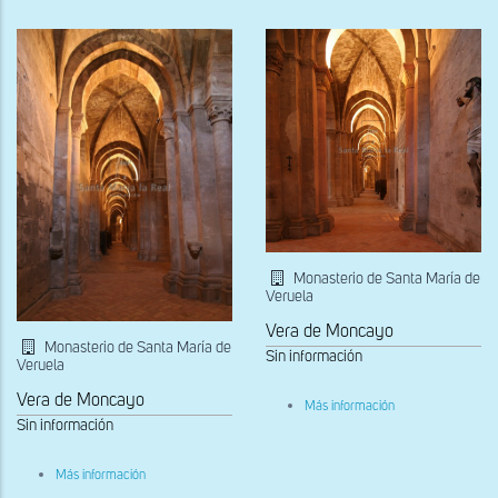
hacia
los
los
pies
pies
de
de
la
la
iglesia
iglesia
abacial
abacial
Monasterio de Santa María de
Veruela
Vera de Moncayo
Monasterio de Santa María de
Sin información
Veruela
Vera de Moncayo
sobre
Más información
Nave
Sin información
de
la
Epístola
sobre
Más información
Nave