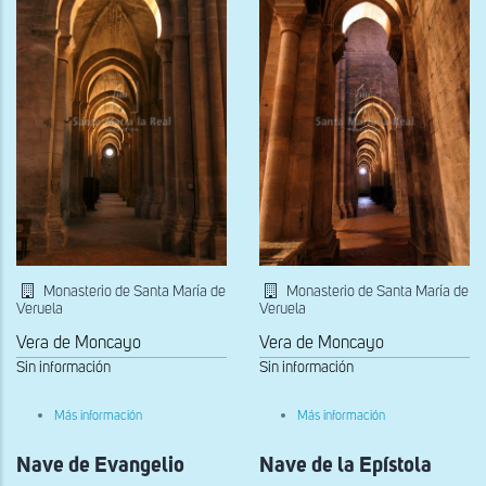
Monasterio de Santa María de
Monasterio de Santa María de
Veruela
Veruela
Vera de Moncayo
Vera de Moncayo
Sin información
Sin información
sobre
sobre
Más información
Más información
Nave
Nave
de
del
Nave de Evangelio
la
Nave de la Epístola
Evangelio
Epístola
hacia