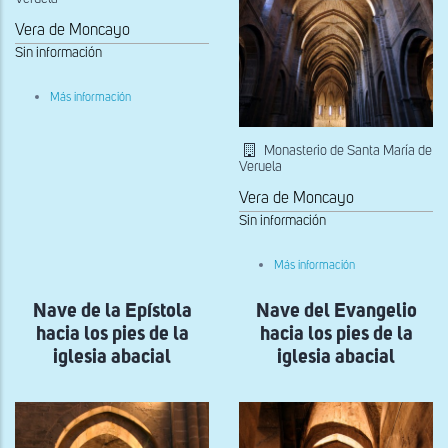
Vera de Moncayo
Sin información
sobre
Más información
Vista
de
la
Monasterio de Santa María de
nave
Veruela
central
y
Vera de Moncayo
nave
de
Sin información
la
Epístola
sobre
Más información
Cubierta
de
Nave de la Epístola
Nave del Evangelio
la
nave
hacia los pies de la
hacia los pies de la
central
iglesia abacial
iglesia abacial