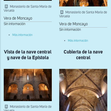
Monasterio de Santa María de
Veruela
Monasterio de Santa María de
Veruela
Vera de Moncayo
Sin información
Vera de Moncayo
Sin información
sobre
Más información
Interior
sobre
Más información
Bóvedas
de
Vista de la nave central
Cubierta de la nave
la
capilla
y nave de la Epístola
central
mayor
y
nave
central
Monasterio de Santa María de
Veruela