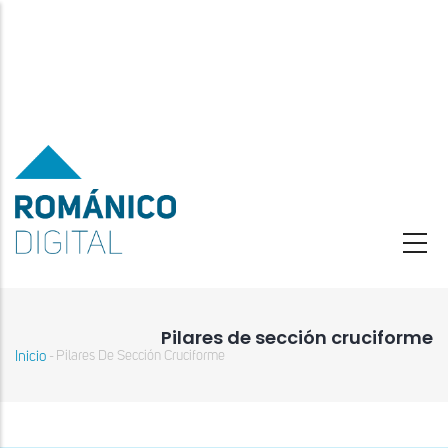
Pasar
al
contenido
principal
Pilares de sección cruciforme
Inicio
Pilares De Sección Cruciforme
-
Sobrescribir
enlaces
de