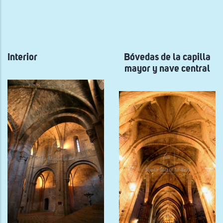
ayuda
a
la
navegación
Interior
Bóvedas de la capilla
mayor y nave central