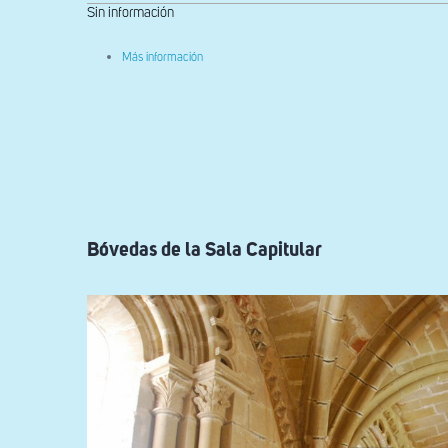
Sin información
sobre
Más información
Patio
de
armas
Bóvedas de la Sala Capitular