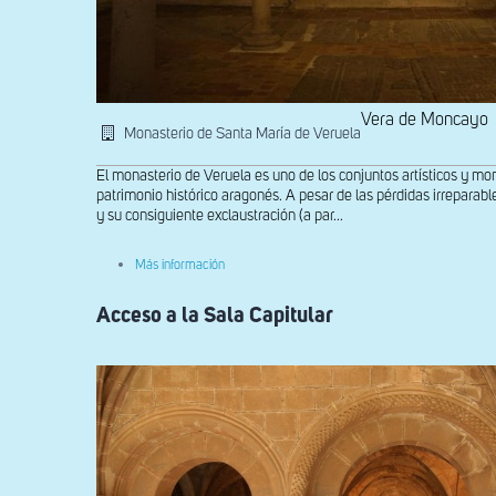
Vera de Moncayo
Monasterio de Santa María de Veruela
El monasterio de Veruela es uno de los conjuntos artísticos y m
patrimonio histórico aragonés. A pesar de las pérdidas irreparabl
y su consiguiente exclaustración (a par...
sobre
Más información
Interior
de
Acceso a la Sala Capitular
la
Sala
Capitular