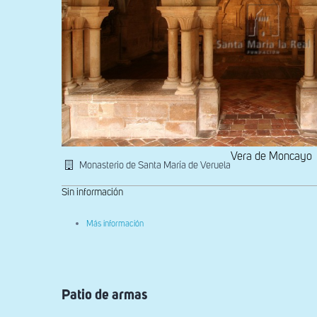
Vera de Moncayo
Monasterio de Santa María de Veruela
Sin información
sobre
Más información
Acceso
a
la
Sala
Capitular
Patio de armas