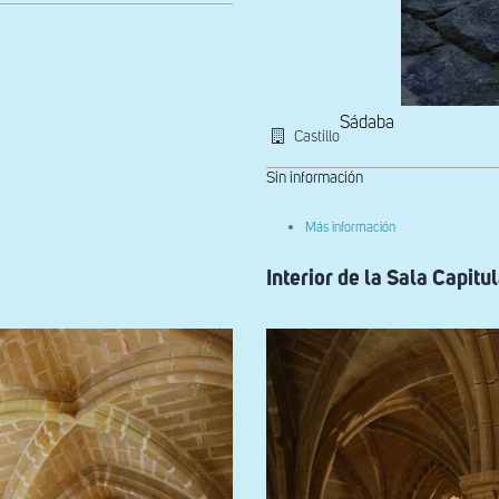
Sádaba
Castillo
Sin información
sobre
Más información
Patio
de
Interior de la Sala Capitu
armas