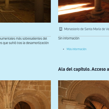
Monasterio de Santa María de V
Sin información
onumentales más sobresalientes del
es que sufrió tras la desamortización
sobre
Más información
Interior
de
la
Sala
Capitular
Ala del capítulo. Acceso a