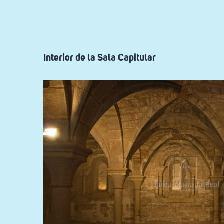
ayuda
a
la
navegación
Interior de la Sala Capitular