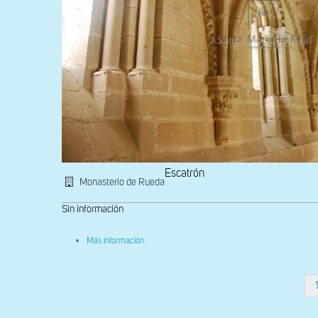
Escatrón
Monasterio de Rueda
Sin información
sobre
Más información
Bóvedas
de
la
Sala
Paginación
Capitular