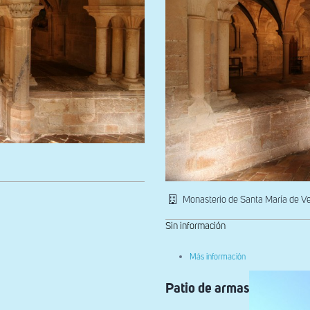
Monasterio de Santa María de V
Sin información
sobre
Más información
Ala
del
Patio de armas
capítulo.
Acceso
a