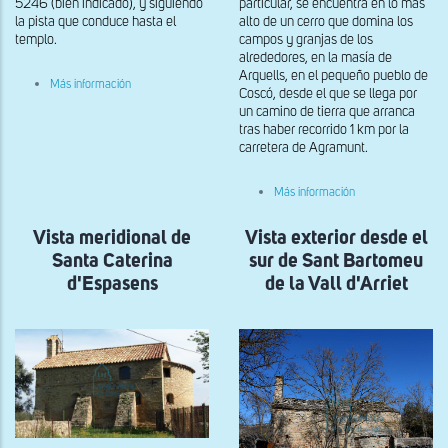
5246 (bien indicado), y siguiendo
particular, se encuentra en lo más
la pista que conduce hasta el
alto de un cerro que domina los
templo.
campos y granjas de los
alrededores, en la masía de
Arquells, en el pequeño pueblo de
sobre
Más información
Coscó, desde el que se llega por
Vista
general
un camino de tierra que arranca
de
tras haber recorrido 1 km por la
la
carretera de Agramunt.
capilla
de
Sant
sobre
Más información
Nazarí
Vista
de
exterior
Sant
Vista meridional de
Vista exterior desde el
de
Miquel
la
Santa Caterina
sur de Sant Bartomeu
de
cabecera
Campmajor
de
d'Espasens
de la Vall d'Arriet
Santa
Maria
de
la
Magdalena
dels
Arquelles