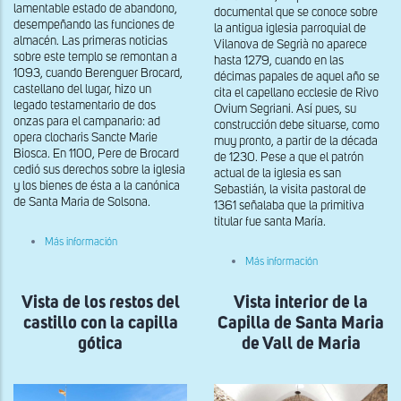
lamentable estado de abandono,
documental que se conoce sobre
desempeñando las funciones de
la antigua iglesia parroquial de
almacén. Las primeras noticias
Vilanova de Segrià no aparece
sobre este templo se remontan a
hasta 1279, cuando en las
1093, cuando Berenguer Brocard,
décimas papales de aquel año se
castellano del lugar, hizo un
cita el capellano ecclesie de Rivo
legado testamentario de dos
Ovium Segriani. Así pues, su
onzas para el campanario: ad
construcción debe situarse, como
opera clocharis Sancte Marie
muy pronto, a partir de la década
Biosca. En 1100, Pere de Brocard
de 1230. Pese a que el patrón
cedió sus derechos sobre la iglesia
actual de la iglesia es san
y los bienes de ésta a la canónica
Sebastián, la visita pastoral de
de Santa Maria de Solsona.
1361 señalaba que la primitiva
titular fue santa María.
sobre
Más información
Vista
sobre
Más información
general
Vista
de
general
Santa
Vista de los restos del
Vista interior de la
del
Maria
muro
de
castillo con la capilla
Capilla de Santa Maria
sur
Biosca
de
gótica
de Vall de Maria
Sant
Sebastía
de
Vilanova