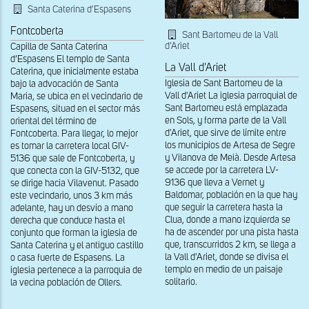
Santa Caterina d'Espasens
Fontcoberta
Sant Bartomeu de la Vall
d'Ariet
Capilla de Santa Caterina
d’Espasens El templo de Santa
La Vall d'Ariet
Caterina, que inicialmente estaba
Iglesia de Sant Bartomeu de la
bajo la advocación de Santa
Vall d'Ariet La iglesia parroquial de
Maria, se ubica en el vecindario de
Sant Bartomeu está emplazada
Espasens, situad en el sector más
en Sols, y forma parte de la Vall
oriental del término de
d'Ariet, que sirve de límite entre
Fontcoberta. Para llegar, lo mejor
los municipios de Artesa de Segre
es tomar la carretera local GIV-
y Vilanova de Meià. Desde Artesa
5136 que sale de Fontcoberta, y
se accede por la carretera LV-
que conecta con la GIV-5132, que
9136 que lleva a Vernet y
se dirige hacia Vilavenut. Pasado
Baldomar, población en la que hay
este vecindario, unos 3 km más
que seguir la carretera hasta la
adelante, hay un desvío a mano
Clua, donde a mano izquierda se
derecha que conduce hasta el
ha de ascender por una pista hasta
conjunto que forman la iglesia de
que, transcurridos 2 km, se llega a
Santa Caterina y el antiguo castillo
la Vall d'Ariet, donde se divisa el
o casa fuerte de Espasens. La
templo en medio de un paisaje
iglesia pertenece a la parroquia de
solitario.
la vecina población de Ollers.