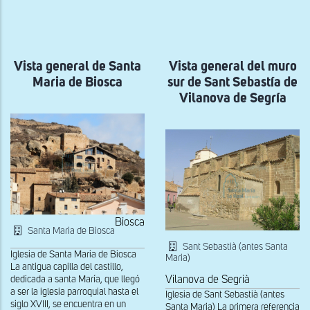
a
la
navegación
Vista general de Santa
Vista general del muro
Maria de Biosca
sur de Sant Sebastía de
Vilanova de Segría
Biosca
Santa Maria de Biosca
Sant Sebastià (antes Santa
Iglesia de Santa Maria de Biosca
Maria)
La antigua capilla del castillo,
Vilanova de Segrià
dedicada a santa María, que llegó
a ser la iglesia parroquial hasta el
Iglesia de Sant Sebastià (antes
siglo XVIII, se encuentra en un
Santa Maria) La primera referencia