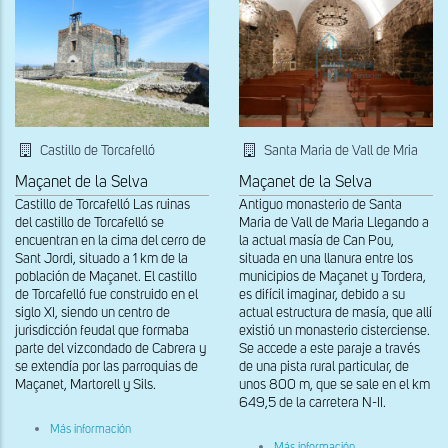
de
Segría
Castillo de Torcafelló
Santa Maria de Vall de Mria
Maçanet de la Selva
Maçanet de la Selva
Castillo de Torcafelló Las ruinas
Antiguo monasterio de Santa
del castillo de Torcafelló se
Maria de Vall de Maria Llegando a
encuentran en la cima del cerro de
la actual masía de Can Pou,
Sant Jordi, situado a 1 km de la
situada en una llanura entre los
población de Maçanet. El castillo
municipios de Maçanet y Tordera,
de Torcafelló fue construido en el
es difícil imaginar, debido a su
siglo XI, siendo un centro de
actual estructura de masía, que allí
jurisdicción feudal que formaba
existió un monasterio cisterciense.
parte del vizcondado de Cabrera y
Se accede a este paraje a través
se extendía por las parroquias de
de una pista rural particular, de
Maçanet, Martorell y Sils.
unos 800 m, que se sale en el km
649,5 de la carretera N-II.
sobre
Más información
Vista
sobre
Más información