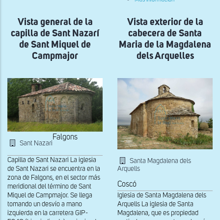
de
Vista
los
interior
restos
Vista general de la
Vista exterior de la
de
del
la
capilla de Sant Nazarí
cabecera de Santa
castillo
Capilla
con
de
de Sant Miquel de
Maria de la Magdalena
la
Santa
Campmajor
dels Arquelles
capilla
Maria
gótica
de
Vall
de
Maria
Falgons
Sant Nazari
Capilla de Sant Nazari La iglesia
Santa Magdalena dels
de Sant Nazari se encuentra en la
Arquells
zona de Falgons, en el sector más
Coscó
meridional del término de Sant
Miquel de Campmajor. Se llega
Iglesia de Santa Magdalena dels
tomando un desvío a mano
Arquells La iglesia de Santa
izquierda en la carretera GIP-
Magdalena, que es propiedad