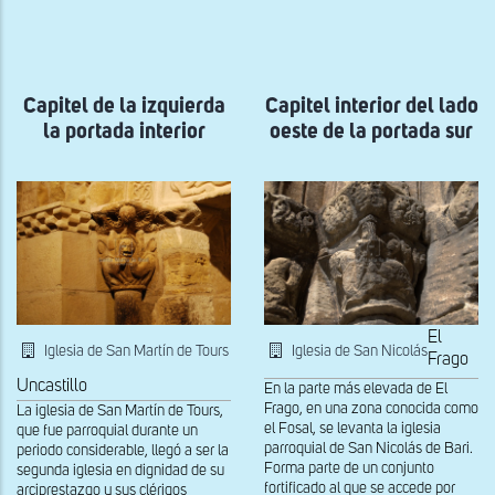
a
la
navegación
Capitel de la izquierda
Capitel interior del lado
la portada interior
oeste de la portada sur
El
Iglesia de San Martín de Tours
Iglesia de San Nicolás
Frago
Uncastillo
En la parte más elevada de El
Frago, en una zona conocida como
La iglesia de San Martín de Tours,
el Fosal, se levanta la iglesia
que fue parroquial durante un
parroquial de San Nicolás de Bari.
periodo considerable, llegó a ser la
Forma parte de un conjunto
segunda iglesia en dignidad de su
fortificado al que se accede por
arciprestazgo y sus clérigos