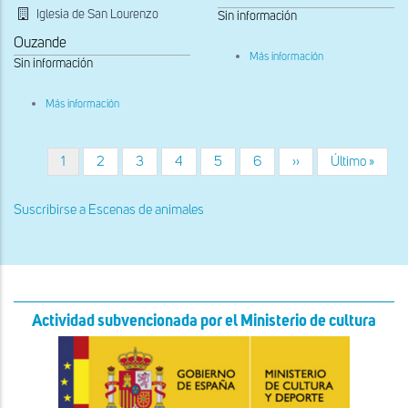
Iglesia de San Lourenzo
Sin información
Ouzande
sobre
Más información
Sin información
Portada
occidental
sobre
Más información
Capitel
del
arco
triunfal
Página
1
Página
2
Página
3
Página
4
Página
5
Página
6
Siguiente
››
Última
Último »
Paginación
actual
página
página
Suscribirse a Escenas de animales
Actividad subvencionada por el Ministerio de cultura