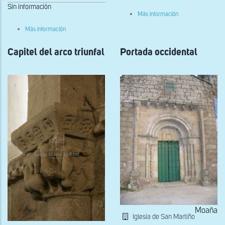
Sin información
sobre
Más información
Portada
sobre
occidental
Más información
Capitel
del
Capitel del arco triunfal
arco
Portada occidental
triunfal
de
Santa
María
de
Bermés
Moaña
Iglesia de San Martiño