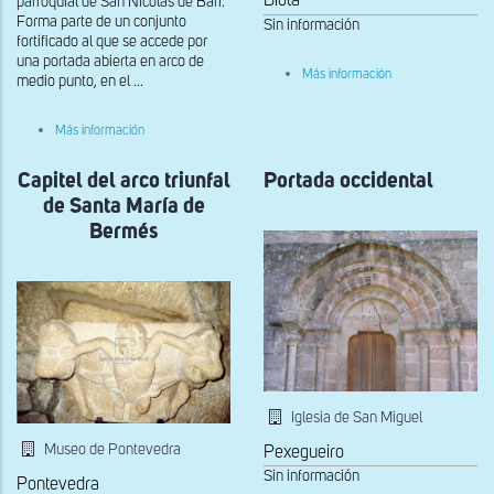
Biota
parroquial de San Nicolás de Bari.
Forma parte de un conjunto
Sin información
fortificado al que se accede por
una portada abierta en arco de
sobre
Más información
medio punto, en el ...
Grupo
de
capiteles
sobre
Más información
del
Capitel
lado
tercero
izquierdo
Capitel del arco triunfal
del
Portada occidental
de
lado
de Santa María de
la
oeste
portada
de
Bermés
sur
la
portada
sur
Iglesia de San Miguel
Museo de Pontevedra
Pexegueiro
Sin información
Pontevedra