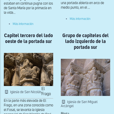
una portada abierta en arco de
estaban en continua pugna con los
medio punto, en el ...
de Santa María por la primacía en
la vida...
sobre
Más información
Capitel
sobre
Más información
interior
Capitel
del
de
lado
Capitel tercero del lado
la
Grupo de capiteles del
oeste
izquierda
oeste de la portada sur
lado izquierdo de la
de
la
la
portada
portada sur
portada
interior
sur
El
Iglesia de San Nicolás
Frago
En la parte más elevada de El
Iglesia de San Miguel
Frago, en una zona conocida como
Arcángel
el Fosal, se levanta la iglesia