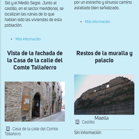
por un estrecho y sinuoso camino
Sió y el Medio Segre. Junto al
asfaltado bien señalizado.
castillo, en el sector meridional, se
localizan las ruinas de lo que
habían sido las viviendas de esta
sobre
Más información
población.
Vista
general
del
sobre
Más información
Castro
Vista
de
general
Antist
Vista de la fachada de
del
Restos de la muralla y
Castillo
la Casa de la calle del
palacio
de
les
Comte Tallaferro
Sitges
Maella
Castillo
Casa de la calle del Comte
Sin información
Tallaferro