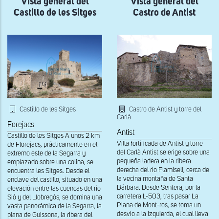
Vista general del
Vista general del
de
Castillo de les Sitges
Castro de Antist
los
Marqueses
de
la
Floresta
de
Tàrrega
Castillo de les Sitges
Castro de Antist y torre del
Carlà
Forejacs
Antist
Castillo de les Sitges A unos 2 km
Villa fortificada de Antist y torre
de Florejacs, prácticamente en el
del Carlà Antist se erige sobre una
extremo este de la Segarra y
pequeña ladera en la ribera
emplazado sobre una colina, se
derecha del río Flamisell, cerca de
encuentra les Sitges. Desde el
la vecina montaña de Santa
enclave del castillo, situado en una
Bárbara. Desde Sentera, por la
elevación entre las cuencas del río
carretera L-503, tras pasar La
Sió y del Llobregós, se domina una
Plana de Mont-ros, se toma un
vasta panorámica de la Segarra, la
desvío a la izquierda, el cual lleva
plana de Guissona, la ribera del