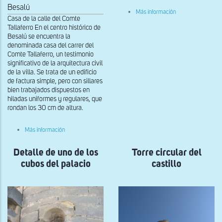
Besalú
sobre
Más información
Restos
Casa de la calle del Comte
de
Tallaferro En el centro histórico de
la
Besalú se encuentra la
muralla
denominada casa del carrer del
y
Comte Tallaferro, un testimonio
palacio
significativo de la arquitectura civil
de la villa. Se trata de un edificio
de factura simple, pero con sillares
bien trabajados dispuestos en
hiladas uniformes y regulares, que
rondan los 30 cm de altura.
sobre
Más información
Vista
de
Detalle de uno de los
la
Torre circular del
fachada
cubos del palacio
castillo
de
la
Casa
de
la
calle
del
Comte