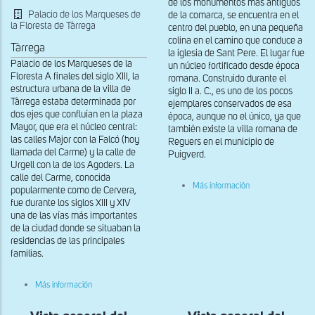
de los monumentos más antiguos
Palacio de los Marqueses de
de la comarca, se encuentra en el
la Floresta de Tàrrega
centro del pueblo, en una pequeña
colina en el camino que conduce a
Tàrrega
la iglesia de Sant Pere. El lugar fue
Palacio de los Marqueses de la
un núcleo fortificado desde época
Floresta A finales del siglo XIII, la
romana. Construido durante el
estructura urbana de la villa de
siglo II a. C., es uno de los pocos
Tàrrega estaba determinada por
ejemplares conservados de esa
dos ejes que confluían en la plaza
época, aunque no el único, ya que
Mayor, que era el núcleo central:
también existe la villa romana de
las calles Major con la Falcó (hoy
Reguers en el municipio de
llamada del Carme) y la calle de
Puigverd.
Urgell con la de los Agoders. La
calle del Carme, conocida
sobre
Más información
popularmente como de Cervera,
Vista
fue durante los siglos XIII y XIV
general
del
una de las vías más importantes
Castillo
de la ciudad donde se situaban la
de
residencias de las principales
Castellnou
familias.
de
Osso
de
sobre
Más información
Sió
Fachada
del
Palacio