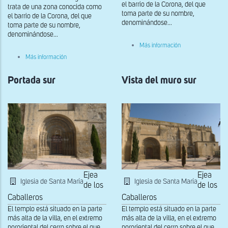
el barrio de la Corona, del que
trata de una zona conocida como
toma parte de su nombre,
el barrio de la Corona, del que
denominándose...
toma parte de su nombre,
denominándose...
sobre
Más información
Detalle
sobre
Más información
de
Detalle
las
del
arcadas
Portada sur
lado
Vista del muro sur
de
oriental
la
de
portada
la
sur
portada
sur
Ejea
Ejea
Iglesia de Santa María
Iglesia de Santa María
de los
de los
Caballeros
Caballeros
El templo está situado en la parte
El templo está situado en la parte
más alta de la villa, en el extremo
más alta de la villa, en el extremo
nororiental del cerro sobre el que
nororiental del cerro sobre el que