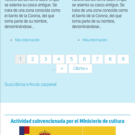
se asienta su casco antiguo. Se
se asienta su casco antiguo. Se
trata de una zona conocida como
trata de una zona conocida como
el barrio de la Corona, del que
el barrio de la Corona, del que
toma parte de su nombre,
toma parte de su nombre,
denominándose...
denominándose...
sobre
sobre
Más información
Más información
Portada
Vista
sur
del
muro
sur
Página
1
Página
2
Página
3
Página
4
Página
5
Página
6
Página
7
Página
8
Página
9
Paginación
actual
…
Siguiente
››
Última
Último »
página
página
Suscribirse a Arcos carpanel
Actividad subvencionada por el Ministerio de cultura