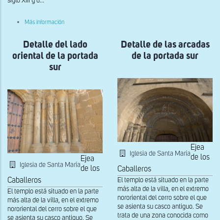
siglo XIII y d...
occidental
de
la
sobre
Más información
portada
Portada
sur
septentrional
Detalle del lado
Detalle de las arcadas
oriental de la portada
de la portada sur
sur
Ejea
Iglesia de Santa María
de los
Ejea
Iglesia de Santa María
de los
Caballeros
El templo está situado en la parte
Caballeros
más alta de la villa, en el extremo
El templo está situado en la parte
nororiental del cerro sobre el que
más alta de la villa, en el extremo
se asienta su casco antiguo. Se
nororiental del cerro sobre el que
trata de una zona conocida como
se asienta su casco antiguo. Se