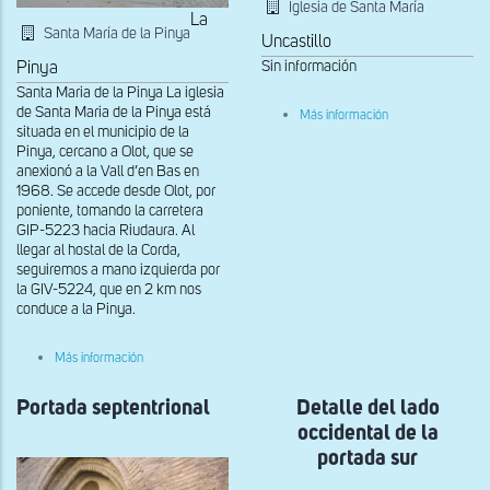
Iglesia de Santa María
La
Santa María de la Pinya
Uncastillo
Sin información
Pinya
Santa Maria de la Pinya La iglesia
sobre
de Santa Maria de la Pinya está
Más información
Fachada
situada en el municipio de la
occidental
Pinya, cercano a Olot, que se
anexionó a la Vall d’en Bas en
1968. Se accede desde Olot, por
poniente, tomando la carretera
GIP-5223 hacia Riudaura. Al
llegar al hostal de la Corda,
seguiremos a mano izquierda por
la GIV-5224, que en 2 km nos
conduce a la Pinya.
sobre
Más información
Fachada
oeste
Portada septentrional
de
Detalle del lado
Santa
occidental de la
Maria
de
portada sur
la
Pinya