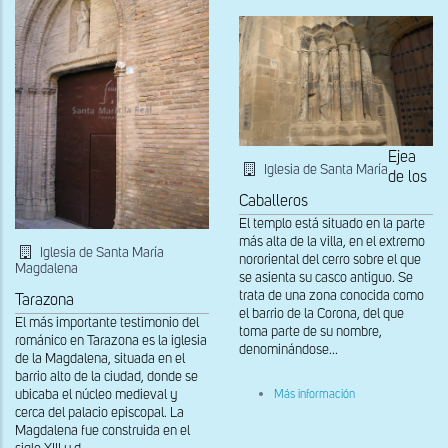
Ejea
Iglesia de Santa María
de los
Caballeros
El templo está situado en la parte
más alta de la villa, en el extremo
Iglesia de Santa María
nororiental del cerro sobre el que
Magdalena
se asienta su casco antiguo. Se
trata de una zona conocida como
Tarazona
el barrio de la Corona, del que
El más importante testimonio del
toma parte de su nombre,
románico en Tarazona es la iglesia
denominándose...
de la Magdalena, situada en el
barrio alto de la ciudad, donde se
sobre
ubicaba el núcleo medieval y
Más información
Detalle
cerca del palacio episcopal. La
del
Magdalena fue construida en el
lado