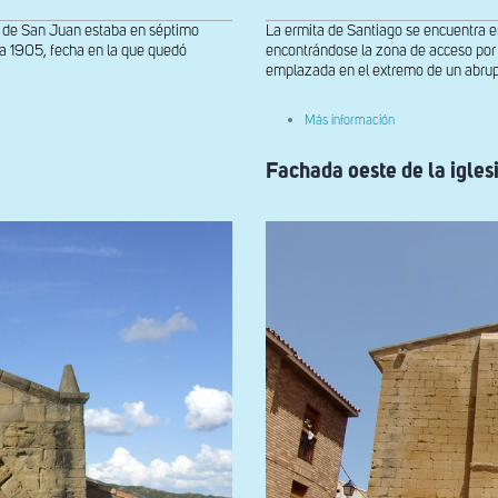
la de San Juan estaba en séptimo
La ermita de Santiago se encuentra en
sta 1905, fecha en la que quedó
encontrándose la zona de acceso por l
emplazada en el extremo de un abrupt
sobre
Más información
Fachada
occidental
Fachada oeste de la igles
de
la
ermita
de
Santiago