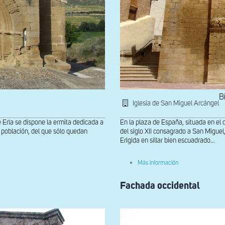
B
Iglesia de San Miguel Arcángel
 Erla se dispone la ermita dedicada a
En la plaza de España, situada en el c
la población, del que sólo quedan
del siglo XII consagrado a San Miguel
Erigida en sillar bien escuadrado...
sobre
Más información
Fachada
oeste
Fachada occidental
de
la
iglesia
de
San
Miguel