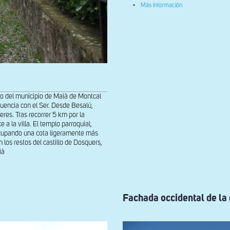
sobre
Más información
Vista
de
la
fachada
occidental
o del municipio de Maià de Montcal
fluencia con el Ser. Desde Besalú,
res. Tras recorrer 5 km por la
 la villa. El templo parroquial,
 ocupando una cota ligeramente más
los restos del castillo de Dosquers,
ià
Fachada occidental de la