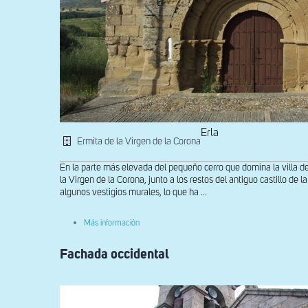
Erla
Ermita de la Virgen de la Corona
En la parte más elevada del pequeño cerro que domina la villa de
la Virgen de la Corona, junto a los restos del antiguo castillo de 
algunos vestigios murales, lo que ha ...
sobre
Más información
Exterior
de
Fachada occidental
la
ermita
de
la
Corona