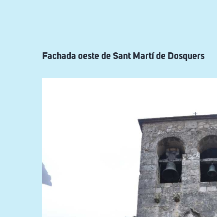
ayuda
a
la
navegación
Fachada oeste de Sant Martí de Dosquers