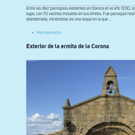
Entre las diez parroquias existentes en Daroca en el año 1230, 
lugar, con 70 vecinos incluidos en sus límites. Fue parroquia ha
abandonada, iniciándose así una etapa en la que ...
sobre
Más información
Vista
del
Exterior de la ermita de la Corona
muro
occidental