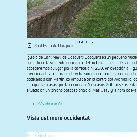
Dosquers
Sant Martí de Dosquers
Iglesia de Sant Martí de Dosquers Dosquers es un pequeño núcle
ubicado en la vertiente occidental del río Fluvià, cerca de su con
accederemos al lugar por la carretera N-260, en dirección a Figue
mencionada vía, a mano derecha surge una carretera que conduce a
dedicado a san Martín, se emplaza en el centro del vecindario,
alta que las casas que la circundan. A escasos 200 m se asientan 
situado en un terreno boscoso entre el Mas Usall y la riera de Ma
sobre
Más información
Fachada
oeste
Vista del muro occidental
de
Sant
Martí
de
Dosquers