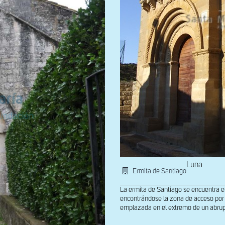
Luna
Ermita de Santiago
La ermita de Santiago se encuentra en
encontrándose la zona de acceso por l
emplazada en el extremo de un abrupt