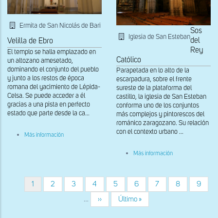
Ermita de San Nicolás de Bari
Sos
Iglesia de San Esteban
del
Velilla de Ebro
Rey
El templo se halla emplazado en
Católico
un altozano amesetado,
dominando el conjunto del pueblo
Parapetada en lo alto de la
y junto a los restos de época
escarpadura, sobre el frente
romana del yacimiento de Lépida-
sureste de la plataforma del
Celsa. Se puede acceder a él
castillo, la iglesia de San Esteban
gracias a una pista en perfecto
conforma uno de los conjuntos
estado que parte desde la ca...
más complejos y pintorescos del
románico zaragozano. Su relación
con el contexto urbano ...
sobre
Más información
Nave
del
sobre
Más información
Evangelio
Vista
del
transepto
y
Página
1
Página
2
Página
3
Página
4
Página
5
Página
6
Página
7
Página
8
Página
9
Paginación
naves
actual
…
Siguiente
››
Última
Último »
página
página