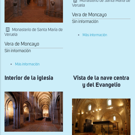
Monasterio de Santa María de
Veruela
Vera de Moncayo
Sin información
Monasterio de Santa María de
sobre
Veruela
Más información
Vista
desde
Vera de Moncayo
los
Sin información
pies
del
templo
sobre
Más información
Nave
de
Interior de la iglesia
Evangelio
Vista de la nave centra
y del Evangelio