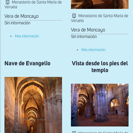
Monasterio de Santa María de
Veruela
Monasterio de Santa María de
Vera de Moncayo
Veruela
Sin información
Vera de Moncayo
sobre
Más información
Sin información
Interior
sobre
Más información
Nave
del
Nave de Evangelio
Vista desde los pies del
Evangelio
hacia
templo
los
pies
de
la
iglesia
abacial