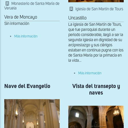
Monasterio de Santa María de
Veruela
Iglesia de San Martín de Tours
Vera de Moncayo
Uncastillo
Sin información
La iglesia de San Martín de Tours,
que fue parroquial durante un
periodo considerable, llegó a ser la
sobre
Más información
Interior
segunda iglesia en dignidad de su
de
arciprestazgo y sus clérigos
la
estaban en continua pugna con los
iglesia
de Santa María por la primacía en
la vida...
sobre
Más información
Vista
de
Nave del Evangelio
Vista del transepto y
la
nave
naves
centra
y
del
Evangelio