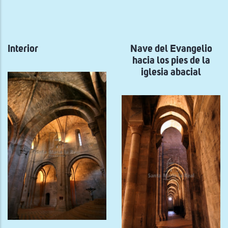
a
la
navegación
Interior
Nave del Evangelio
hacia los pies de la
iglesia abacial