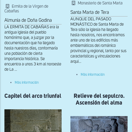
Monasterio de Santa Marta
Ermita de la Virgen de
Cabañas
Santa Marta de Tera
AUNQUE DEL PASADO
Almunia de Doña Godina
MONÁSTICO de Santa Marta de
LA ERMITA DE CABAÑAS era la
Tera sólo la iglesia ha llegado
antigua iglesia del pueblo
hasta nosotros, nos encontramos
homónimo que, a juzgar por la
ante uno de los edificios más
documentación que ha llegado
emblemáticos del románico
hasta nuestros días, conformaría
provincial y regional, tanto por sus
una población de cierta
características y vinculaciones
importancia histórica. Se
arqui...
encuentra a unos 3 km al noroeste
de La ...
sobre
Más información
Capitel
sobre
del
Más información
Ascensión
arco
del
triunfal
Capitel del arco triunfal
alma
Relieve del sepulcro.
de
Ascensión del alma
Doña
Horia
Pérez
a
los
cielos