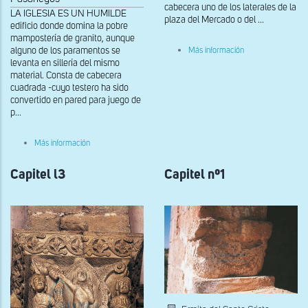
cabecera uno de los laterales de la
LA IGLESIA ES UN HUMILDE
plaza del Mercado o del ...
edificio donde domina la pobre
mampostería de granito, aunque
sobre
alguno de los paramentos se
Más información
Capitel
levanta en sillería del mismo
del
material. Consta de cabecera
hastial
cuadrada -cuyo testero ha sido
convertido en pared para juego de
p...
sobre
Más información
Portada
Capitel l3
Capitel nº1