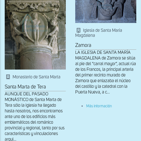
Iglesia de Santa María
Magdalena
Zamora
LA IGLESIA DE SANTA MARÍA
MAGDALENA de Zamora se sitúa
al pie del “carral mayor”, actual rúa
de los Francos, la principal arteria
del primer recinto murado de
Monasterio de Santa Marta
Zamora que enlazaba el núcleo
del castillo y la catedral con la
Santa Marta de Tera
Puerta Nueva, a c...
AUNQUE DEL PASADO
MONÁSTICO de Santa Marta de
sobre
Tera sólo la iglesia ha llegado
Más información
Relieve
hasta nosotros, nos encontramos
del
ante uno de los edificios más
sepulcro.
emblemáticos del románico
Ascensión
provincial y regional, tanto por sus
del
alma
características y vinculaciones
arqui...