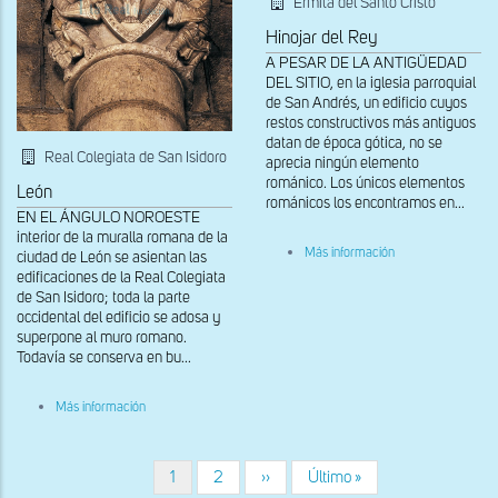
Ermita del Santo Cristo
Hinojar del Rey
A PESAR DE LA ANTIGÜEDAD
DEL SITIO, en la iglesia parroquial
de San Andrés, un edificio cuyos
restos constructivos más antiguos
datan de época gótica, no se
Real Colegiata de San Isidoro
aprecia ningún elemento
románico. Los únicos elementos
León
románicos los encontramos en...
EN EL ÁNGULO NOROESTE
interior de la muralla romana de la
sobre
Más información
ciudad de León se asientan las
Capitel
edificaciones de la Real Colegiata
nº1
de San Isidoro; toda la parte
occidental del edificio se adosa y
superpone al muro romano.
Todavía se conserva en bu...
sobre
Más información
Capitel
l3
Página
1
Página
2
Siguiente
››
Última
Último »
Paginación