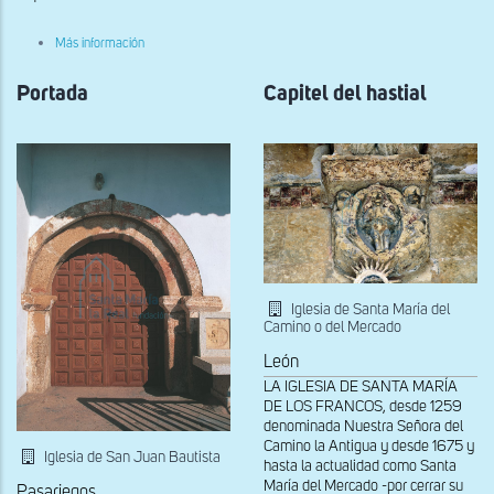
sobre
Más información
Capitel
del
Portada
arco
Capitel del hastial
triunfal
Iglesia de Santa María del
Camino o del Mercado
León
LA IGLESIA DE SANTA MARÍA
DE LOS FRANCOS, desde 1259
denominada Nuestra Señora del
Camino la Antigua y desde 1675 y
Iglesia de San Juan Bautista
hasta la actualidad como Santa
María del Mercado -por cerrar su
Pasariegos