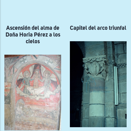
a
la
navegación
Ascensión del alma de
Capitel del arco triunfal
Doña Horia Pérez a los
cielos