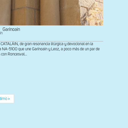
Garínoain
in
ALÁIN, de gran resonancia litúrgica y devocional en la
tera NA-5100 que une Garínoain y Leoz, a poco más de un par de
n con Roncesval...
e
tima
timo »
gina