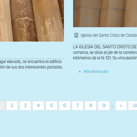
Iglesia del Santo Cristo de Catalá
LA IGLESIA DEL SANTO CRISTO DE CAT
comarca, se sitúa al pie de la carre
kilómetros de la N-121. Su vinculació
gar elevado, se encuentra el edificio
ción de sus dos interesantes portadas.
sobre
Más información
Capiteles
del
lado
derecho
de
la
portada
Página
1
Página
2
Página
3
Página
4
Página
5
Página
6
Página
7
Página
8
Página
9
…
Siguient
››
Úl
Úl
occidental
actual
página
pá