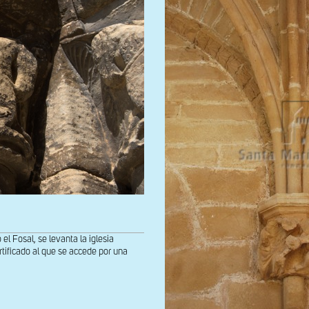
l Fosal, se levanta la iglesia
rtificado al que se accede por una