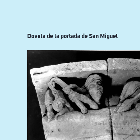
ayuda
a
la
navegación
Dovela de la portada de San Miguel