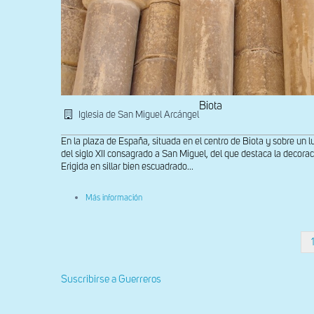
Biota
Iglesia de San Miguel Arcángel
En la plaza de España, situada en el centro de Biota y sobre un lu
del siglo XII consagrado a San Miguel, del que destaca la decora
Erigida en sillar bien escuadrado...
sobre
Más información
Capiteles
del
lado
de
Paginación
la
derecha
de
Suscribirse a Guerreros
la
portada
oeste