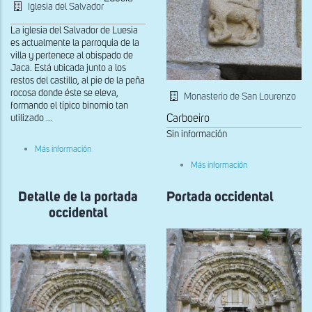
Iglesia del Salvador
La iglesia del Salvador de Luesia
es actualmente la parroquia de la
villa y pertenece al obispado de
Jaca. Está ubicada junto a los
restos del castillo, al pie de la peña
rocosa donde éste se eleva,
Monasterio de San Lourenzo
formando el típico binomio tan
Carboeiro
utilizado ...
Sin información
sobre
Más información
Tímpano
sobre
Más información
de
Relieve
la
del
portada
Detalle de la portada
Portada occidental
tímpano
occidental
de
occidental
la
portada
occidental