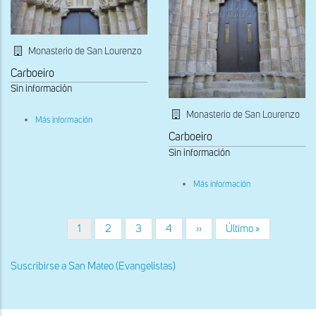
Monasterio de San Lourenzo
Carboeiro
Sin información
Monasterio de San Lourenzo
sobre
Más información
Detalle
Carboeiro
de
la
Sin información
portada
occidental
sobre
Más información
Portada
occidental
Página
1
Página
2
Página
3
Página
4
Siguiente
››
Última
Último »
Paginación
actual
página
página
Suscribirse a San Mateo (Evangelistas)