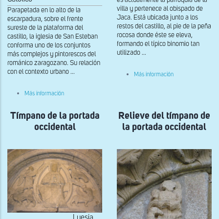
es actualmente la parroquia de la
villa y pertenece al obispado de
Parapetada en lo alto de la
Jaca. Está ubicada junto a los
escarpadura, sobre el frente
restos del castillo, al pie de la peña
sureste de la plataforma del
rocosa donde éste se eleva,
castillo, la iglesia de San Esteban
formando el típico binomio tan
conforma uno de los conjuntos
utilizado ...
más complejos y pintorescos del
románico zaragozano. Su relación
con el contexto urbano ...
sobre
Más información
Hombre
alado,
sobre
Más información
símbolo
Tímpano
de
de
San
Tímpano de la portada
la
Relieve del tímpano de
Mateo
portada
occidental
la portada occidental
del
muro
norte
Luesia