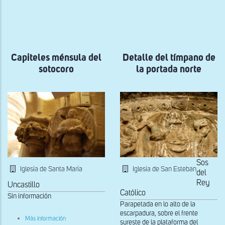
ayuda
a
la
navegación
Capiteles ménsula del
Detalle del tímpano de
sotocoro
la portada norte
Sos
Iglesia de San Esteban
Iglesia de Santa María
del
Rey
Uncastillo
Católico
Sin información
Parapetada en lo alto de la
escarpadura, sobre el frente
sobre
Más información
sureste de la plataforma del
Capiteles