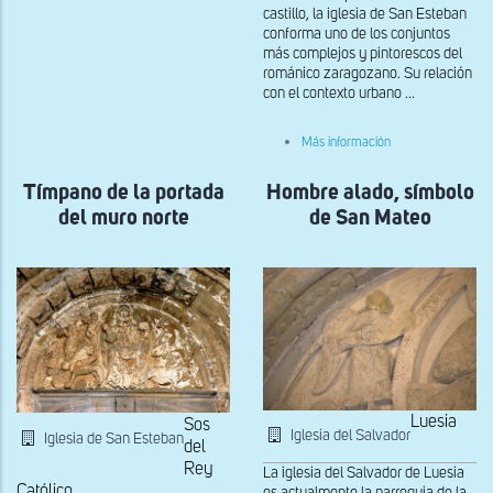
castillo, la iglesia de San Esteban
ménsula
del
conforma uno de los conjuntos
sotocoro
más complejos y pintorescos del
románico zaragozano. Su relación
con el contexto urbano ...
sobre
Más información
Detalle
del
Tímpano de la portada
Hombre alado, símbolo
tímpano
de
del muro norte
de San Mateo
la
portada
norte
Luesia
Sos
Iglesia del Salvador
Iglesia de San Esteban
del
Rey
La iglesia del Salvador de Luesia
Católico