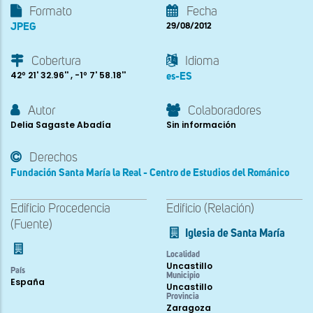
Formato
Fecha
JPEG
29/08/2012
Cobertura
Idioma
42º 21' 32.96'' , -1º 7' 58.18''
es-ES
Autor
Colaboradores
Delia Sagaste Abadía
Sin información
Derechos
Fundación Santa María la Real - Centro de Estudios del Románico
Edificio Procedencia
Edificio (Relación)
(Fuente)
Iglesia de Santa María
Localidad
Uncastillo
País
Municipio
España
Uncastillo
Provincia
Zaragoza