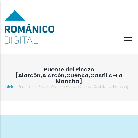
Pasar
al
contenido
principal
Puente del Picazo
[Alarcón,Alarcón,Cuenca,Castilla-La
Mancha]
Inicio
Puente Del Picazo [Alarcón,Alarcón,Cuenca,Castilla-La Mancha]
-
Sobrescribir
enlaces
de
ayuda
a