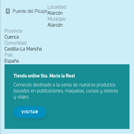
la
navegación
Localidad
Puente del Picazo
Alarcón
Municipio
Alarcón
Provincia
Cuenca
Comunidad
Castilla-La Mancha
País
España
Tienda online Sta. María la Real
Comercio destinado a la venta de nuestros productos
basados en publicaciones, maquetas, cursos y talleres
y viajes.
VISITAR